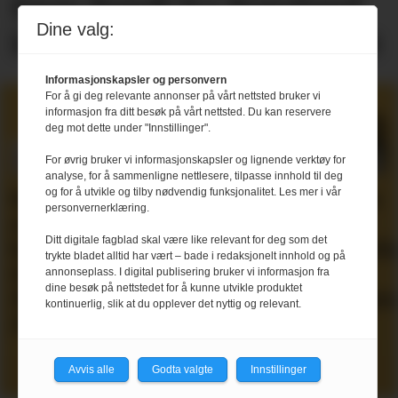
Enzo Bendi fra Rogaland
Dine valg:
lager Kofoeds signaturrett
Informasjonskapsler og personvern
For å gi deg relevante annonser på vårt nettsted bruker vi
Matomsorgsprisen
informasjon fra ditt besøk på vårt nettsted. Du kan reservere
deg mot dette under "Innstillinger".
For øvrig bruker vi informasjonskapsler og lignende verktøy for
analyse, for å sammenligne nettlesere, tilpasse innhold til deg
og for å utvikle og tilby nødvendig funksjonalitet. Les mer i vår
Har du
Mor
Matomsorgspris
Har du
personvernerklæring.
en
Godhjerta
til
en
Ditt digitale fagblad skal være like relevant for deg som det
kandidat
Wenche
kandida
trykte bladet alltid har vært – bade i redaksjonelt innhold og på
til
Andersen
til
annonseplass. I digital publisering bruker vi informasjon fra
dine besøk på nettstedet for å kunne utvikle produktet
Matomsorgsprisen
Matomso
kontinuerlig, slik at du opplever det nyttig og relevant.
2026
Avvis alle
Godta valgte
Innstillinger