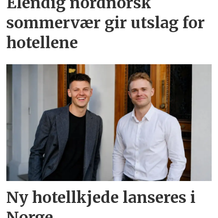
Elendig nordnorsk
sommervær gir utslag for
hotellene
Ny hotellkjede lanseres i
Norge