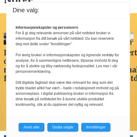
Dine valg:
Hotellfrokost
Informasjonskapsler og personvern
For å gi deg relevante annonser på vårt nettsted bruker vi
informasjon fra ditt besøk på vårt nettsted. Du kan reservere
deg mot dette under "Innstillinger".
Ikke
Her får
Godt,
Markert
For øvrig bruker vi informasjonskapsler og lignende verktøy for
overdådig,
du
spennende,
den
analyse, for å sammenligne nettlesere, tilpasse innhold til deg
og for å utvikle og tilby nødvendig funksjonalitet. Les mer i vår
men
Norges
men
nasjona
personvernerklæring.
fristende
beste
ikke
frokost
Ditt digitale fagblad skal være like relevant for deg som det
hotellfrokost
best i
trykte bladet alltid har vært – bade i redaksjonelt innhold og på
by’n
annonseplass. I digital publisering bruker vi informasjon fra
dine besøk på nettstedet for å kunne utvikle produktet
kontinuerlig, slik at du opplever det nyttig og relevant.
Les flere
Avvis alle
Godta valgte
Innstillinger