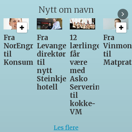
Nytt om navn
12
Fra
Gir seg
Ny
er-
lærlinger
Vinmonopolet
som
daglig
r
får
til
daglig
leder
være
Matprat
leder
for
med
hos
Valsøy
er-
Asko
Den
Servering
Glade
til
Gris
kokke-
VM
Les flere