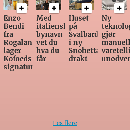
Med
Huset
Ny
Siste
italiensk
på
teknologi
Horeca-
bynavn
Svalbard
gjør
magasi
nd
vet du
i ny
manuell
før
hva du
Snøhetta-
varetelling
sommer
får
drakt
unødvendig
rett
Les flere