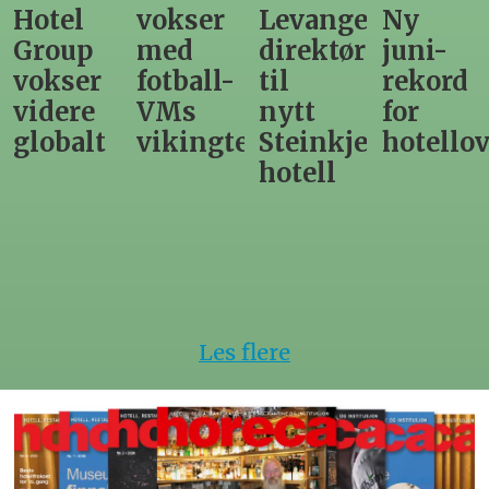
vokser
Levanger-
Ny
nordno
med
direktør
juni-
sommer
fotball-
til
rekord
gir
VMs
nytt
for
utslag
vikingtematikk
Steinkjer-
hotellovernattin
for
hotell
hotelle
Les flere