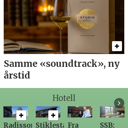
Samme «soundtrack», ny
årstid
Hotell
n
Stiklestad
Fra
SSB:
Elendig