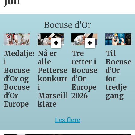
juli
Bocuse d'Or
Medaljestatistikk
Nå er
Tre
Til
i
alle
retter i
Bocuse
Bocuse
Pettersens
Bocuse
d’Or
d'Or og
konkurrenter
d’Or
for
Bocuse
i
Europe
tredje
d'Or
Marseille
2026
gang
Europe
klare
Les flere