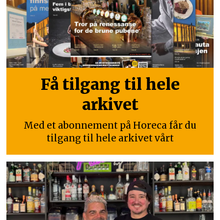
Få tilgang til hele
arkivet
Med et abonnement på Horeca får du
tilgang til hele arkivet vårt