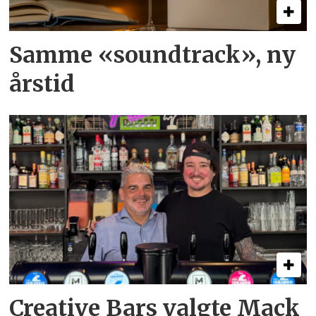
Samme «soundtrack», ny
årstid
Creative Bars valgte Mack