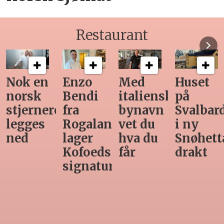
Restaurant
Nok en
Enzo
Med
Huset
norsk
Bendi
italiensk
på
stjernerestaurant
fra
bynavn
Svalbar
legges
Rogaland
vet du
i ny
ned
lager
hva du
Snøhett
Kofoeds
får
drakt
signaturrett