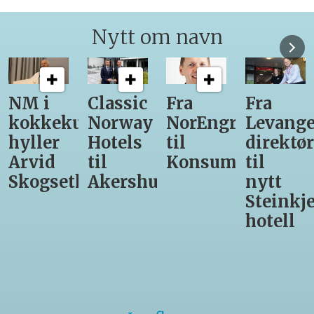
Nytt om navn
NM i
Classic
Fra
Fra
kokkekunst
Norway
NorEngros
Levange
hyller
Hotels
til
direktør
Arvid
til
Konsumgruppen
til
Skogseth
Akershus
nytt
Steinkje
hotell