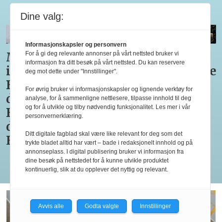
Bocuse d'Or
Dine valg:
Informasjonskapsler og personvern
Medaljestatistikk
Nå er
Tre
Til
For å gi deg relevante annonser på vårt nettsted bruker vi
informasjon fra ditt besøk på vårt nettsted. Du kan reservere
i
alle
retter i
Bocuse
deg mot dette under "Innstillinger".
Bocuse
Pettersens
Bocuse
d’Or
For øvrig bruker vi informasjonskapsler og lignende verktøy for
d'Or og
konkurrenter
d’Or
for
analyse, for å sammenligne nettlesere, tilpasse innhold til deg
og for å utvikle og tilby nødvendig funksjonalitet. Les mer i vår
Bocuse
i
Europe
tredje
personvernerklæring.
d'Or
Marseille
2026
gang
Ditt digitale fagblad skal være like relevant for deg som det
Europe
klare
trykte bladet alltid har vært – bade i redaksjonelt innhold og på
annonseplass. I digital publisering bruker vi informasjon fra
dine besøk på nettstedet for å kunne utvikle produktet
Les flere
kontinuerlig, slik at du opplever det nyttig og relevant.
Avvis alle
Godta valgte
Innstillinger