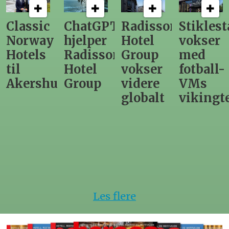
Classic
ChatGPT
Radisson
Stiklest
Norway
hjelper
Hotel
vokser
Hotels
Radisson
Group
med
til
Hotel
vokser
fotball-
Akershus
Group
videre
VMs
globalt
vikingt
Les flere