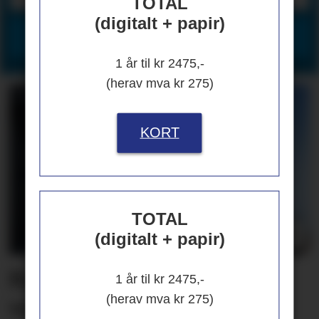
TOTAL
(digitalt + papir)
1 år til kr 2475,-
(herav mva kr 275)
KORT
TOTAL
(digitalt + papir)
Radisson Hotel Group
1 år til kr 2475,-
(herav mva kr 275)
vokser videre globalt