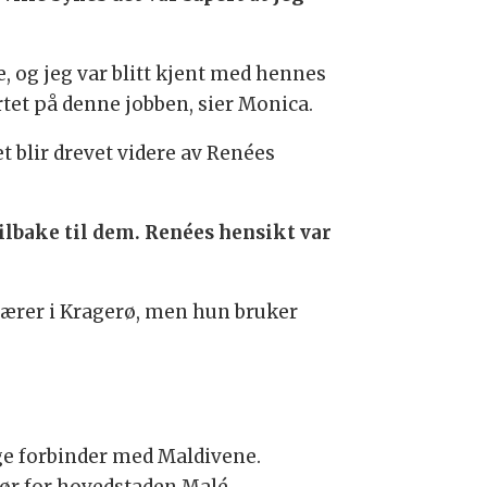
, og jeg var blitt kjent med hennes
rtet på denne jobben, sier Monica.
t blir drevet videre av Renées
 tilbake til dem. Renées hensikt var
m lærer i Kragerø, men hun bruker
.
ge forbinder med Maldivene.
sør for hovedstaden Malé.