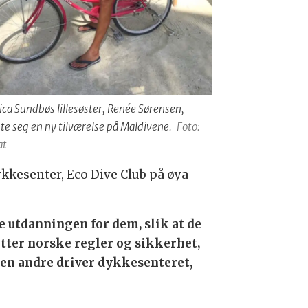
ca Sundbøs lillesøster, Renée Sørensen,
te seg en ny tilværelse på Maldivene.
Foto:
at
dykkesenter, Eco Dive Club på øya
e utdanningen for dem, slik at de
 etter norske regler og sikkerhet,
 den andre driver dykkesenteret,