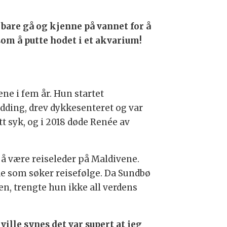
 bare gå og kjenne på vannet for å
 som å putte hodet i et akvarium!
e i fem år. Hun startet
dding, drev dykkesenteret og var
t syk, og i 2018 døde Renée av
å være reiseleder på Maldivene.
de som søker reisefølge. Da Sundbø
n, trengte hun ikke all verdens
 ville synes det var supert at jeg