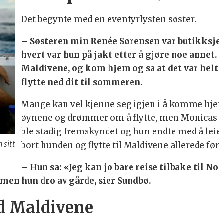
Det begynte med en eventyrlysten søster.
–
Søsteren min Renée Sørensen var butikksjef
hvert var hun på jakt etter å gjøre noe annet.
Maldivene, og kom hjem og sa at det var helt 
flytte ned dit til sommeren.
Mange kan vel kjenne seg igjen i å komme hjem 
øynene og drømmer om å flytte, men Monicas s
ble stadig fremskyndet og hun endte med å leie u
 sitt
bort hunden og flytte til Maldivene allerede før 
– Hun sa: «Jeg kan jo bare reise tilbake til No
, men hun dro av gårde, sier Sundbø.
d Maldivene