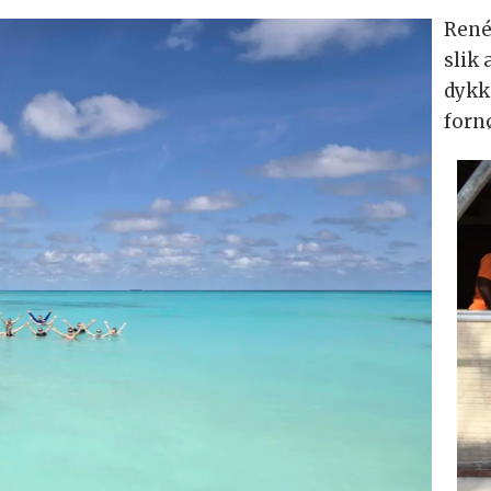
René
slik
dykk
forn