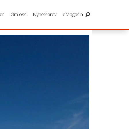
er
Om oss
Nyhetsbrev
eMagasin