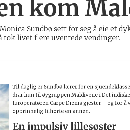
n kom Mal
 Monica Sundbø sett for seg å eie et d
å tok livet flere uventede vendinger.
Til daglig er Sundbø lærer for en sjuendeklasse
drar hun til øygruppen Maldivene i Det indiske 
turoperatøren Carpe Diems gjester – og for å
opprinnelig tilhørte en annen.
En impulsiv lillesøster