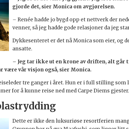
gjorde det, sier Monica om avgjørelsen.
– Renée hadde jo bygd opp et nettverk der nede
venner, så jeg hadde gode relasjoner da jeg sta
Dykkesenteret er det nå Monica som eier, og de
ansatte.
– Jeg tar ikke ut en krone av driften, alt går
 får være vår visjon også, sier Monica.
seleder tre ganger i året. Hun er i full stilling so
timer for å kunne reise ned med Carpe Diems gjester
plastrydding
Dette er ikke den luksuriøse resortferien man
Gruppen bor på øya Maafushi, som ligger litt 