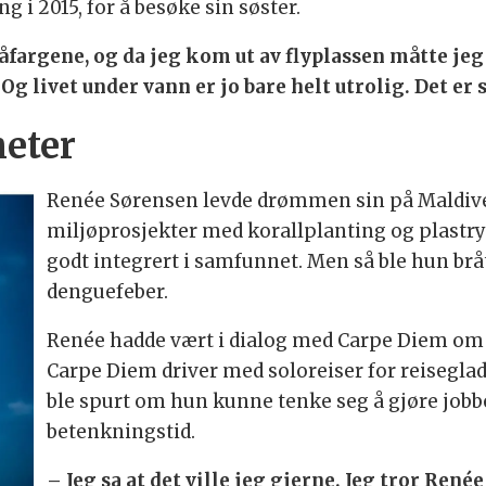
 i 2015, for å besøke sin søster.
åfargene, og da jeg kom ut av flyplassen måtte jeg
 Og livet under vann er jo bare helt utrolig. Det er
heter
Renée Sørensen levde drømmen sin på Maldiven
miljøprosjekter med korallplanting og plastry
godt integrert i samfunnet. Men så ble hun bråt
denguefeber.
Renée hadde vært i dialog med Carpe Diem om 
Carpe Diem driver med soloreiser for reisegla
ble spurt om hun kunne tenke seg å gjøre jobbe
betenkningstid.
– Jeg sa at det ville jeg gjerne. Jeg tror Renée