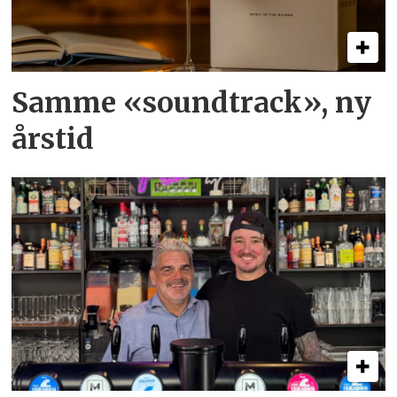
Samme «soundtrack», ny
årstid