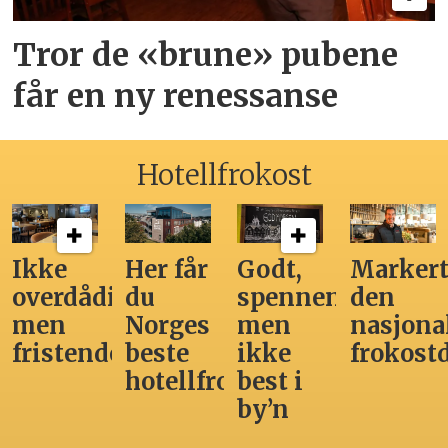
Tror de «brune» pubene
får en ny renessanse
Hotellfrokost
Ikke
Her får
Godt,
Markert
overdådig,
du
spennende,
den
men
Norges
men
nasjona
fristende
beste
ikke
frokost
hotellfrokost
best i
by’n