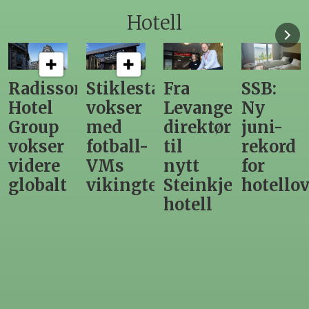
Hotell
n
Stiklestad
Fra
SSB:
Elendig
vokser
Levanger-
Ny
nordno
med
direktør
juni-
sommer
fotball-
til
rekord
gir
VMs
nytt
for
utslag
vikingtematikk
Steinkjer-
hotellovernattin
for
hotell
hotelle