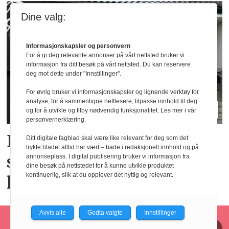
Dine valg:
Informasjonskapsler og personvern
For å gi deg relevante annonser på vårt nettsted bruker vi
informasjon fra ditt besøk på vårt nettsted. Du kan reservere
deg mot dette under "Innstillinger".
For øvrig bruker vi informasjonskapsler og lignende verktøy for
analyse, for å sammenligne nettlesere, tilpasse innhold til deg
og for å utvikle og tilby nødvendig funksjonalitet. Les mer i vår
personvernerklæring.
Elendig nordnorsk
Ditt digitale fagblad skal være like relevant for deg som det
trykte bladet alltid har vært – bade i redaksjonelt innhold og på
sommervær gir utslag for
annonseplass. I digital publisering bruker vi informasjon fra
dine besøk på nettstedet for å kunne utvikle produktet
kontinuerlig, slik at du opplever det nyttig og relevant.
hotellene
Avvis alle
Godta valgte
Innstillinger
Horecajus fra Føyen