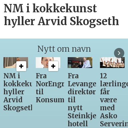
NM i kokkekunst
hyller Arvid Skogseth
Nytt om navn
Fra
Fra
12
Fra
unst
NorEngros
Levanger-
lærlinger
Vinmon
til
direktør
får
til
Konsumgruppen
til
være
Matprat
h
nytt
med
Steinkjer-
Asko
hotell
Servering