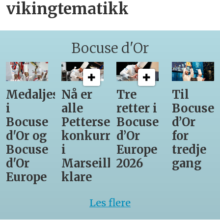
vikingtematikk
Bocuse d'Or
Medaljestatistikk
Nå er
Tre
Til
i
alle
retter i
Bocuse
Bocuse
Pettersens
Bocuse
d’Or
d'Or og
konkurrenter
d’Or
for
Bocuse
i
Europe
tredje
d'Or
Marseille
2026
gang
Europe
klare
Les flere