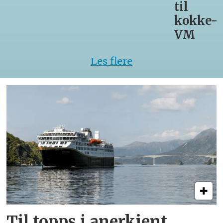
til
kokke-
VM
Les flere
Til topps i anerkjent