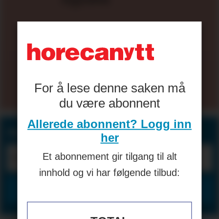
For å lese denne saken må
Les flere
du være abonnent
Allerede abonnent? Logg inn
Motta horecanyheter på e-post:
her
Et abonnement gir tilgang til alt
innhold og vi har følgende tilbud: