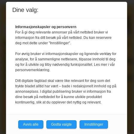
Dine valg:
Matomsorgsprisen
Informasjonskapsler og personvern
For å gi deg relevante annonser på vårt nettsted bruker vi
informasjon fra ditt besøk på vårt nettsted. Du kan reservere
Har du
Mor
Matomsorgspris
Har du
deg mot dette under "Innstillinger".
en
Godhjerta
til
en
For øvrig bruker vi informasjonskapsler og lignende verktøy for
kandidat
Wenche
kandida
analyse, for å sammenligne nettlesere, tilpasse innhold til deg
og for å utvikle og tilby nødvendig funksjonalitet. Les mer i vår
til
Andersen
til
personvernerklæring.
Matomsorgsprisen
Matomso
Ditt digitale fagblad skal være like relevant for deg som det
2026
trykte bladet alltid har vært – bade i redaksjonelt innhold og på
annonseplass. I digital publisering bruker vi informasjon fra
dine besøk på nettstedet for å kunne utvikle produktet
kontinuerlig, slik at du opplever det nyttig og relevant.
Avvis alle
Godta valgte
Innstillinger