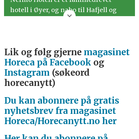
hotell i Øyer, og nabo til Hafjell og
Lillehammer.
Hotellet har 31 rom, to «drengestuer»
og 53.
Lik og følg gjerne
magasinet
Horeca på Facebook
og
Aktive familier velger ofte Nermo
Instagram
(søkeord
som base. Stedet ligger nær fartsfylte
horecanytt)
opplevelser i Hafjell og Hunderfossen
– og hotellet har egen golf- og
Du kan abonnere på gratis
minigolfbane.
nyhetsbrev fra magasinet
Horeca/Horecanytt.no her
Familien til Johannes Nermo tok over
Nermo Gård i 1866. Stadig kom det
Her kan du abonnere på