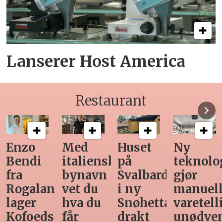
Lanserer Host America
Restaurant
Enzo
Med
Huset
Ny
Bendi
italiensk
på
teknolo
fra
bynavn
Svalbard
gjør
Rogaland
vet du
i ny
manuel
lager
hva du
Snøhetta-
varetell
Kofoeds
får
drakt
unødve