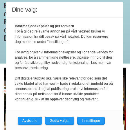
Bocuse
Pettersens
Bocuse
d’Or
Dine valg:
d'Or og
konkurrenter
d’Or
for
Bocuse
i
Europe
tredje
Informasjonskapsler og personvern
d'Or
Marseille
2026
gang
For å gi deg relevante annonser på vårt nettsted bruker vi
Europe
klare
informasjon fra ditt besøk på vårt nettsted. Du kan reservere
deg mot dette under "Innstillinger".
Les flere
For øvrig bruker vi informasjonskapsler og lignende verktøy for
analyse, for å sammenligne nettlesere, tilpasse innhold til deg
og for å utvikle og tilby nødvendig funksjonalitet. Les mer i vår
personvernerklæring.
Ditt digitale fagblad skal være like relevant for deg som det
trykte bladet alltid har vært – bade i redaksjonelt innhold og på
annonseplass. I digital publisering bruker vi informasjon fra
dine besøk på nettstedet for å kunne utvikle produktet
kontinuerlig, slik at du opplever det nyttig og relevant.
Avvis alle
Godta valgte
Innstillinger