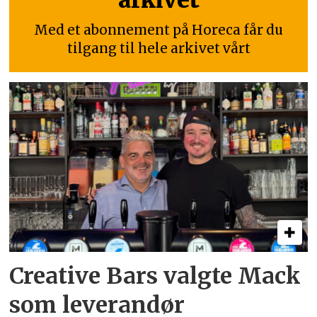
arkivet
Med et abonnement på Horeca får du
tilgang til hele arkivet vårt
Creative Bars valgte Mack
som leverandør