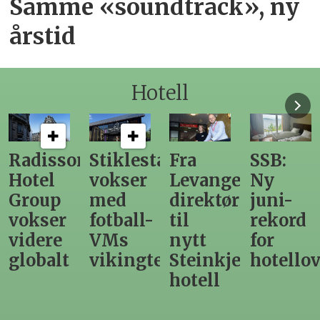
Samme «soundtrack», ny
årstid
Hotell
Radisson
Stiklestad
Fra
SSB:
Hotel
vokser
Levanger-
Ny
Group
med
direktør
juni-
vokser
fotball-
til
rekord
videre
VMs
nytt
for
globalt
vikingtematikk
Steinkjer-
hotello
hotell