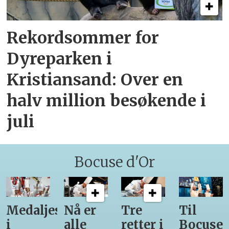
Rekordsommer for
Dyreparken i
Kristiansand: Over en
halv million besøkende i
juli
Bocuse d'Or
Medaljestatistikk
Nå er
Tre
Til
i
alle
retter i
Bocuse