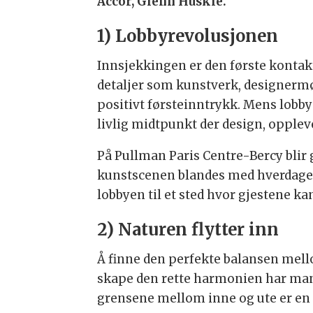
Accor, Glenn Huskie.
1) Lobbyrevolusjonen
Innsjekkingen er den første kontakt
detaljer som kunstverk, designermø
positivt førsteinntrykk. Mens lobbyen
livlig midtpunkt der design, opplev
På Pullman Paris Centre-Bercy blir
kunstscenen blandes med hverdagen
lobbyen til et sted hvor gjestene ka
2) Naturen flytter inn
Å finne den perfekte balansen mello
skape den rette harmonien har man
grensene mellom inne og ute er en