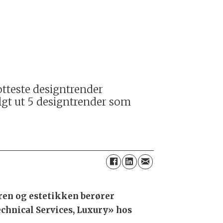
hotteste designtrender
lgt ut 5 designtrender som
ren og estetikken berører
Technical Services, Luxury» hos