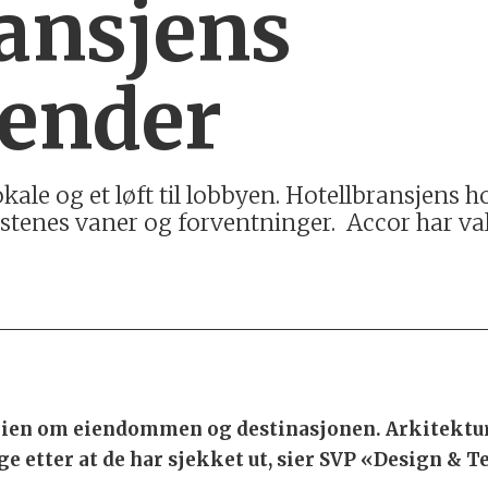
ansjens
render
okale og et løft til lobbyen. Hotellbransjens 
estenes vaner og forventninger. Accor har va
torien om eiendommen og destinasjonen. Arkitektu
nge etter at de har sjekket ut, sier SVP «Design & 