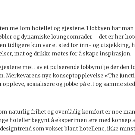
en mellom hotellet og gjestene. I lobbyen har man ti
bler og dynamiske loungeområder – det er her hote
 tidligere kun var et sted for inn- og utsjekking, har
elser, mat og drikke møtes for å skape inspirasjon.
 gjestene møtt av et pulserende lobbymiljø der den 
. Merkevarens nye konseptopplevelse «The Juncti
n oppleve, sosialisere og jobbe på ett og samme sted
m naturlig frihet og overdådig komfort er noe mange
ge hoteller begynt å eksperimentere med konsepte
 designtrend som vokser blant hotellene, ikke mins