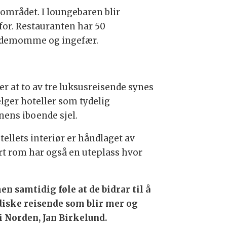
 området. I loungebaren blir
or. Restauranten har 50
kardemomme og ingefær.
er at to av tre luksusreisende synes
elger hoteller som tydelig
nens iboende sjel.
ellets interiør er håndlaget av
ert rom har også en uteplass hvor
n samtidig føle at de bidrar til å
diske reisende som blir mer og
i Norden, Jan Birkelund.