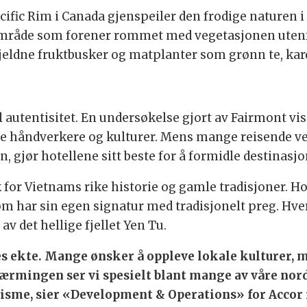
ific Rim i Canada gjenspeiler den frodige naturen i
område som forener rommet med vegetasjonen utenf
t sjeldne fruktbusker og matplanter som grønn te, 
l autentisitet. En undersøkelse gjort av Fairmont vis
okale håndverkere og kulturer. Mens mange reisende v
 gjør hotellene sitt beste for å formidle destinasjo
 for Vietnams rike historie og gamle tradisjoner. Hot
rom har sin egen signatur med tradisjonelt preg. Hv
av det hellige fjellet Yen Tu.
s ekte. Mange ønsker å oppleve lokale kulturer, me
nærmingen ser vi spesielt blant mange av våre nor
risme, sier «Development & Operations» for Accor 