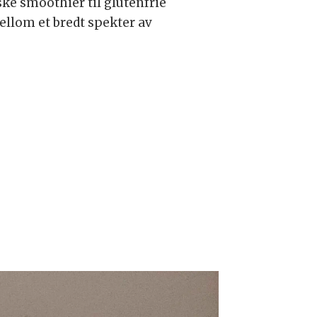
ske smoothier til glutenfrie
ellom et bredt spekter av