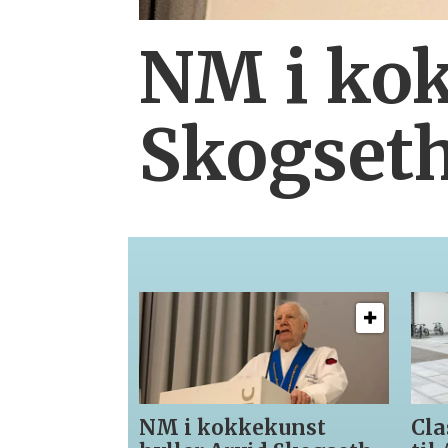
NM i kok
Skogset
NM i kokkekunst
Cla