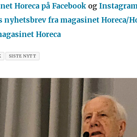
net Horeca på Facebook
og
Instagra
s nyhetsbrev fra magasinet Horeca/H
magasinet Horeca
K
SISTE NYTT