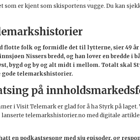
t som er kjent som skisportens vugge. Du kan sjekk
lemarkshistorier
flotte folk og formidle det til lytterne, sier 49 å
innsjøen Nissers bredd, og han lover en bredde i 
, kyst, bygd og by og alt midt i mellom. Totalt skal 
e gode telemarkshistorier.
satsing på innholdsmarkeds
r i Visit Telemark er glad for å ha Styrk på laget. 
anserte telemarkshistorier.no med digitale artikler
 hatt en podkastsesong med sju episoder, og respo