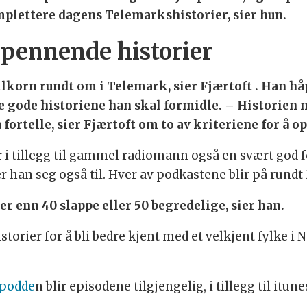
plettere dagens Telemarkshistorier, sier hun.
spennende historier
lkorn rundt om i Telemark, sier Fjærtoft . Han håpe
l de gode historiene han skal formidle. – Historie
 fortelle, sier Fjærtoft om to av kriteriene for å 
 tillegg til gammel radiomann også en svært god fo
han seg også til. Hver av podkastene blir på rundt 
r enn 40 slappe eller 50 begredelige, sier han.
istorier for å bli bedre kjent med et velkjent fylke i
kpodde
n blir episodene tilgjengelig, i tillegg til itune