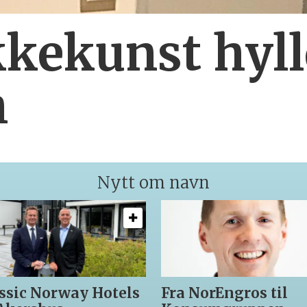
kekunst hyll
h
Nytt om navn
ssic Norway Hotels
Fra NorEngros til