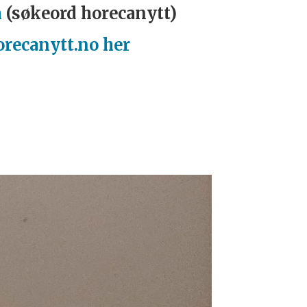
m
(søkeord horecanytt)
orecanytt.no her