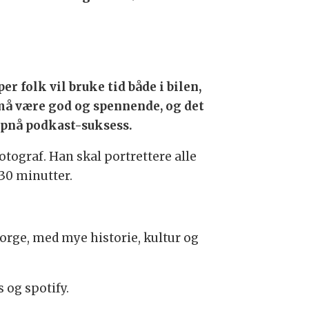
r folk vil bruke tid både i bilen,
n må være god og spennende, og det
oppnå podkast-suksess.
tograf. Han skal portrettere alle
30 minutter.
 Norge, med mye historie, kultur og
s og spotify.