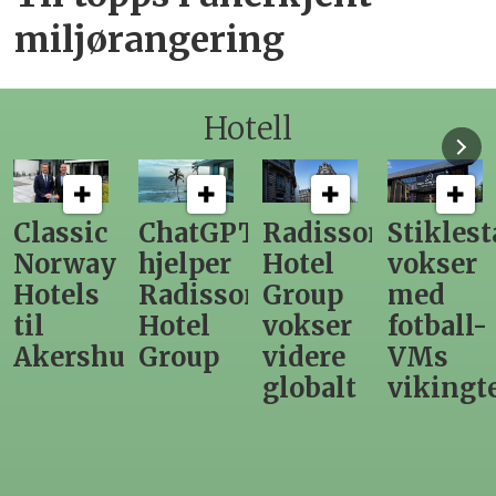
miljørangering
Hotell
ChatGPT
Radisson
Stiklestad
Fra
hjelper
Hotel
vokser
Levange
Radisson
Group
med
direktør
Hotel
vokser
fotball-
til
us
Group
videre
VMs
nytt
globalt
vikingtematikk
Steinkje
hotell