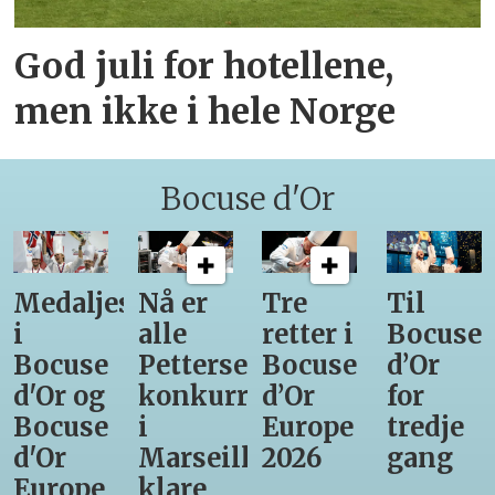
God juli for hotellene,
men ikke i hele Norge
Bocuse d'Or
Medaljestatistikk
Nå er
Tre
Til
i
alle
retter i
Bocuse
Bocuse
Pettersens
Bocuse
d’Or
d'Or og
konkurrenter
d’Or
for
Bocuse
i
Europe
tredje
d'Or
Marseille
2026
gang
Europe
klare