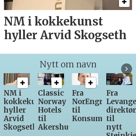
NM i kokkekunst
hyller Arvid Skogseth
Nytt om navn
Classic
Fra
Fra
12
unst
Norway
NorEngros
Levanger-
lærling
Hotels
til
direktør
får
til
Konsumgruppen
til
være
h
Akershus
nytt
med
Steinkjer-
Asko