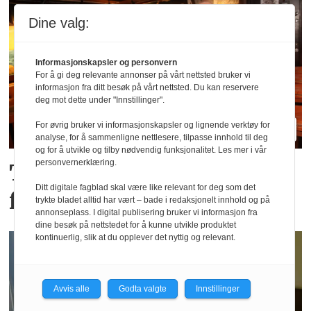
Dine valg:
Informasjonskapsler og personvern
For å gi deg relevante annonser på vårt nettsted bruker vi
informasjon fra ditt besøk på vårt nettsted. Du kan reservere
deg mot dette under "Innstillinger".
For øvrig bruker vi informasjonskapsler og lignende verktøy for
analyse, for å sammenligne nettlesere, tilpasse innhold til deg
og for å utvikle og tilby nødvendig funksjonalitet. Les mer i vår
personvernerklæring.
Tror de «brune» pubene
Ditt digitale fagblad skal være like relevant for deg som det
får en ny renessanse
trykte bladet alltid har vært – bade i redaksjonelt innhold og på
annonseplass. I digital publisering bruker vi informasjon fra
dine besøk på nettstedet for å kunne utvikle produktet
kontinuerlig, slik at du opplever det nyttig og relevant.
Avvis alle
Godta valgte
Innstillinger