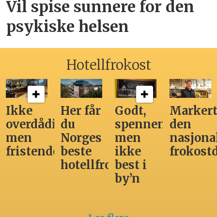
Vil spise sunnere for den
psykiske helsen
Hotellfrokost
Ikke
Her får
Godt,
Markert
overdådig,
du
spennende,
den
men
Norges
men
nasjona
fristende
beste
ikke
frokost
hotellfrokost
best i
by’n