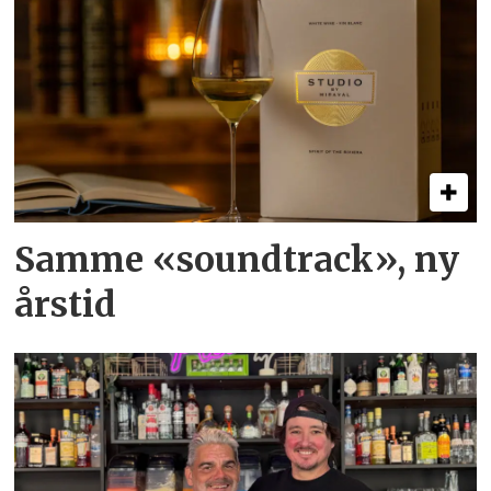
Samme «soundtrack», ny
årstid