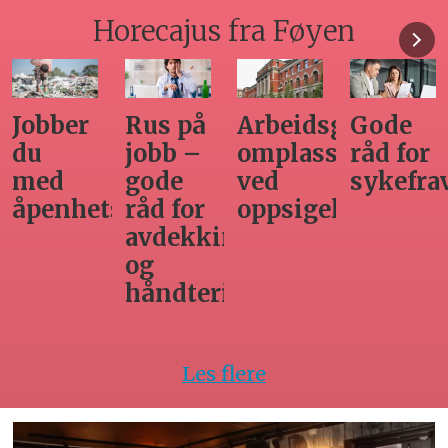
Horecajus fra Føyen
Arbeidsgivers
Gode
Seminar
Hvilken
omplasseringsplikt
råd for
om
adgang
ved
sykefraværsoppfølging
varsling
har
oppsigelse
horecabe
ng
til
innleie
ing
av
arbeidsk
Les flere