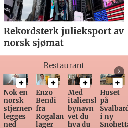
Rekordsterk julieksport av
norsk sjømat
Restaurant
Med
Huset
Ny
Siste
italiensk
på
teknologi
Horeca-
bynavn
Svalbard
gjør
magasi
d
vet du
i ny
manuell
før
hva du
Snøhetta-
varetelling
sommer