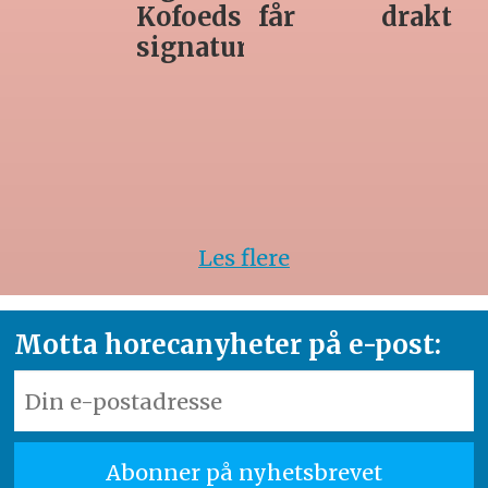
får
drakt
unødvendig
rett
Les flere
Motta horecanyheter på e-post: