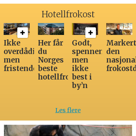
Hotellfrokost
Ikke
Her får
Godt,
Markert
overdådig,
du
spennende,
den
men
Norges
men
nasjona
fristende
beste
ikke
frokost
hotellfrokost
best i
by’n
Les flere