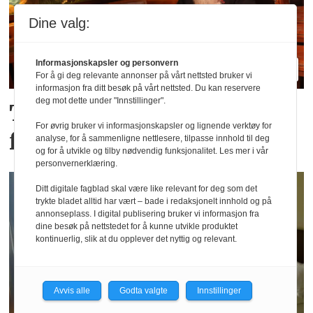
Dine valg:
Informasjonskapsler og personvern
For å gi deg relevante annonser på vårt nettsted bruker vi
informasjon fra ditt besøk på vårt nettsted. Du kan reservere
deg mot dette under "Innstillinger".
Tror de «brune» pubene
For øvrig bruker vi informasjonskapsler og lignende verktøy for
får en ny renessanse
analyse, for å sammenligne nettlesere, tilpasse innhold til deg
og for å utvikle og tilby nødvendig funksjonalitet. Les mer i vår
personvernerklæring.
Ditt digitale fagblad skal være like relevant for deg som det
trykte bladet alltid har vært – bade i redaksjonelt innhold og på
annonseplass. I digital publisering bruker vi informasjon fra
dine besøk på nettstedet for å kunne utvikle produktet
kontinuerlig, slik at du opplever det nyttig og relevant.
Avvis alle
Godta valgte
Innstillinger