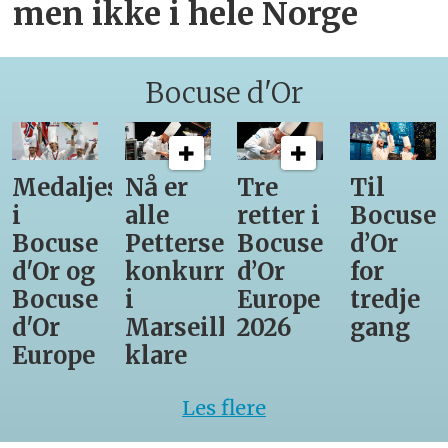
men ikke i hele Norge
Bocuse d'Or
Medaljestatistikk
Nå er
Tre
Til
i
alle
retter i
Bocuse
Bocuse
Pettersens
Bocuse
d’Or
d'Or og
konkurrenter
d’Or
for
Bocuse
i
Europe
tredje
d'Or
Marseille
2026
gang
Europe
klare
Les flere