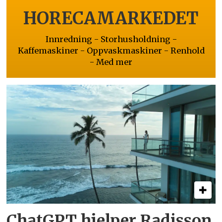
HORECAMARKEDET
Innredning - Storhusholdning -
Kaffemaskiner - Oppvaskmaskiner - Renhold
- Med mer
ChatGPT hjelper Radisson