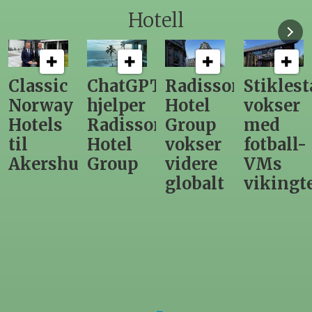
Hotell
ChatGPT
Radisson
Stiklestad
Fra
hjelper
Hotel
vokser
Levange
Radisson
Group
med
direktør
Hotel
vokser
fotball-
til
us
Group
videre
VMs
nytt
globalt
vikingtematikk
Steinkje
hotell