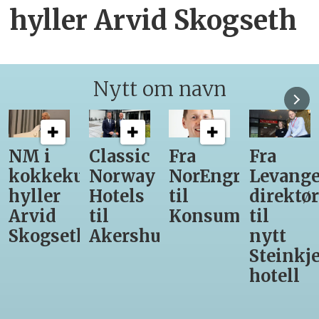
hyller Arvid Skogseth
Nytt om navn
Classic
Fra
Fra
12
unst
Norway
NorEngros
Levanger-
lærling
Hotels
til
direktør
får
til
Konsumgruppen
til
være
h
Akershus
nytt
med
Steinkjer-
Asko
hotell
Serveri
til
kokke-