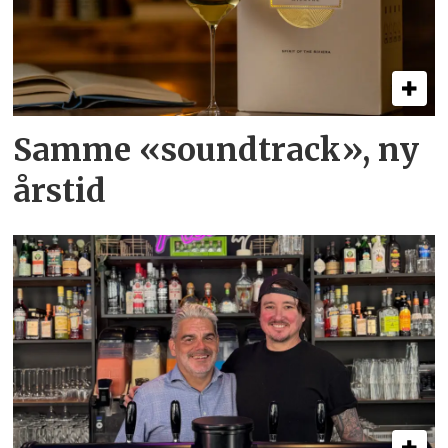
Samme «soundtrack», ny
årstid