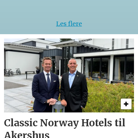
VM
Les flere
Classic Norway Hotels til
Akershus