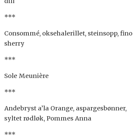
dill
***
Consommé, oksehalerillet, steinsopp, fino
sherry
***
Sole Meunière
***
Andebryst a’la Orange, aspargesbønner,
syltet rødløk, Pommes Anna
***