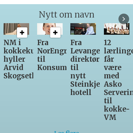
Nytt om navn
NM i
Fra
Fra
12
kokkekunst
NorEngros
Levanger-
lærling
hyller
til
direktør
får
Arvid
Konsumgruppen
til
være
Skogseth
nytt
med
Steinkjer-
Asko
hotell
Serveri
til
kokke-
VM