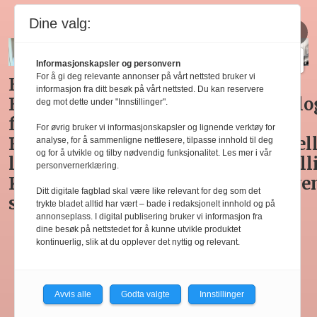
Restaurant
Dine valg:
Informasjonskapsler og personvern
For å gi deg relevante annonser på vårt nettsted bruker vi
Enzo
Med
Huset
Ny
informasjon fra ditt besøk på vårt nettsted. Du kan reservere
Bendi
italiensk
på
teknolo
deg mot dette under "Innstillinger".
fra
bynavn
Svalbard
gjør
For øvrig bruker vi informasjonskapsler og lignende verktøy for
Rogaland
vet du
i ny
manuel
analyse, for å sammenligne nettlesere, tilpasse innhold til deg
og for å utvikle og tilby nødvendig funksjonalitet. Les mer i vår
lager
hva du
Snøhetta-
varetell
personvernerklæring.
Kofoeds
får
drakt
unødve
Ditt digitale fagblad skal være like relevant for deg som det
signaturrett
trykte bladet alltid har vært – bade i redaksjonelt innhold og på
annonseplass. I digital publisering bruker vi informasjon fra
dine besøk på nettstedet for å kunne utvikle produktet
kontinuerlig, slik at du opplever det nyttig og relevant.
Avvis alle
Godta valgte
Innstillinger