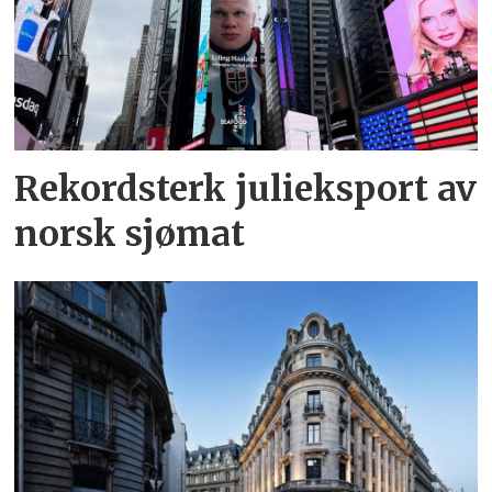
Rekordsterk julieksport av
norsk sjømat