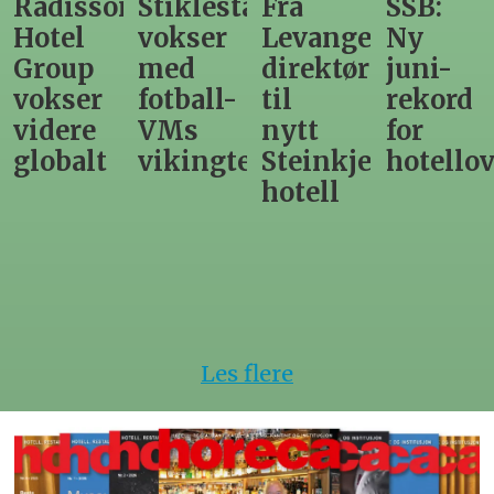
Radisson
Stiklestad
Fra
SSB:
Hotel
vokser
Levanger-
Ny
Group
med
direktør
juni-
vokser
fotball-
til
rekord
videre
VMs
nytt
for
globalt
vikingtematikk
Steinkjer-
hotello
hotell
Les flere