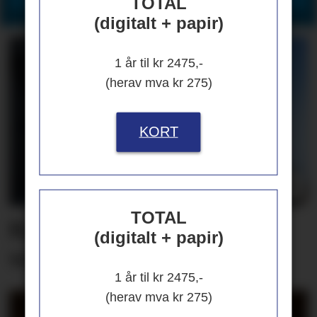
TOTAL
(digitalt + papir)
1 år til kr 2475,-
(herav mva kr 275)
KORT
TOTAL
Radisson Hotel Group
(digitalt + papir)
vokser videre globalt
1 år til kr 2475,-
(herav mva kr 275)