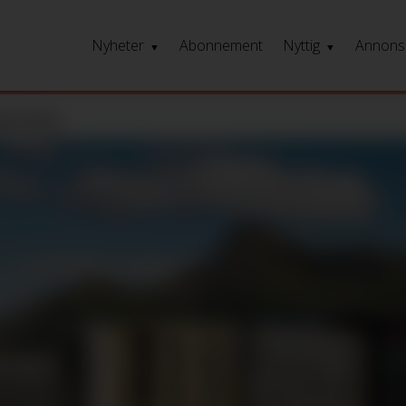
Nyheter
Abonnement
Nyttig
Annons
TRUTEN