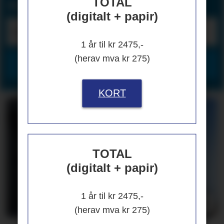
TOTAL
Motta horecanyheter på e-post:
(digitalt + papir)
1 år til kr 2475,-
(herav mva kr 275)
KORT
TOTAL
(digitalt + papir)
1 år til kr 2475,-
(herav mva kr 275)