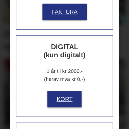
FAKTURA
Postgirobygget lanserer
egne viner
DIGITAL
(kun digitalt)
1 år til kr 2000,-
(herav mva kr 0,-)
KORT