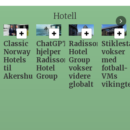
Hotell
ChatGPT
Radisson
Stiklestad
Fra
hjelper
Hotel
vokser
Levange
Radisson
Group
med
direktør
Hotel
vokser
fotball-
til
us
Group
videre
VMs
nytt
globalt
vikingtematikk
Steinkje
hotell