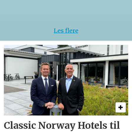
kokke-
VM
Les flere
Classic Norway Hotels til