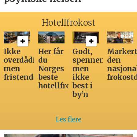
Hotellfrokost
Ikke
Her får
Godt,
Markert
overdådig,
du
spennende,
den
men
Norges
men
nasjona
fristende
beste
ikke
frokost
hotellfrokost
best i
by’n
Les flere