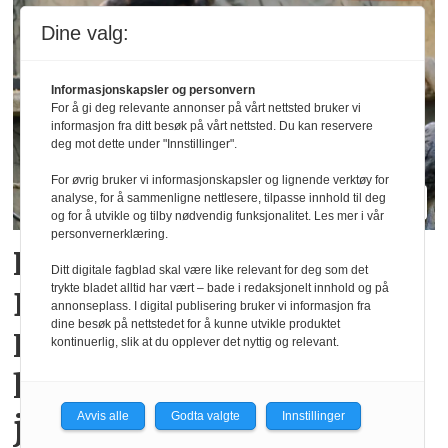
Dine valg:
Informasjonskapsler og personvern
For å gi deg relevante annonser på vårt nettsted bruker vi
informasjon fra ditt besøk på vårt nettsted. Du kan reservere
deg mot dette under "Innstillinger".
For øvrig bruker vi informasjonskapsler og lignende verktøy for
analyse, for å sammenligne nettlesere, tilpasse innhold til deg
og for å utvikle og tilby nødvendig funksjonalitet. Les mer i vår
personvernerklæring.
Rekordsommer for
Ditt digitale fagblad skal være like relevant for deg som det
trykte bladet alltid har vært – bade i redaksjonelt innhold og på
Dyreparken i
annonseplass. I digital publisering bruker vi informasjon fra
dine besøk på nettstedet for å kunne utvikle produktet
Kristiansand: Over en
kontinuerlig, slik at du opplever det nyttig og relevant.
halv million besøkende i
juli
Avvis alle
Godta valgte
Innstillinger