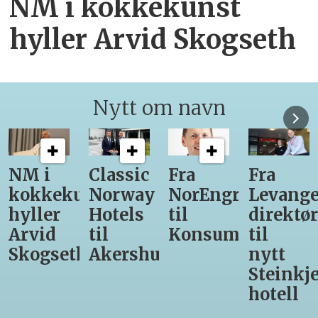
NM i kokkekunst
hyller Arvid Skogseth
Nytt om navn
Classic
Fra
Fra
12
unst
Norway
NorEngros
Levanger-
lærling
Hotels
til
direktør
får
til
Konsumgruppen
til
være
h
Akershus
nytt
med
Steinkjer-
Asko
hotell
Serveri
til