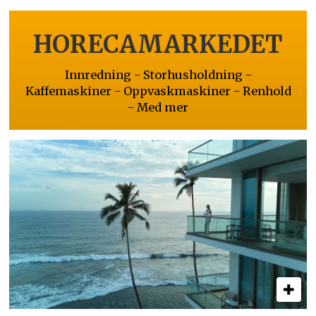
HORECAMARKEDET
Innredning - Storhusholdning -
Kaffemaskiner - Oppvaskmaskiner - Renhold
- Med mer