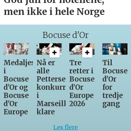
men ikke i hele Norge
Bocuse d'Or
Medaljestatistikk
Nå er
Tre
Til
i
alle
retter i
Bocuse
Bocuse
Pettersens
Bocuse
d’Or
d'Or og
konkurrenter
d’Or
for
Bocuse
i
Europe
tredje
d'Or
Marseille
2026
gang
Europe
klare
Les flere