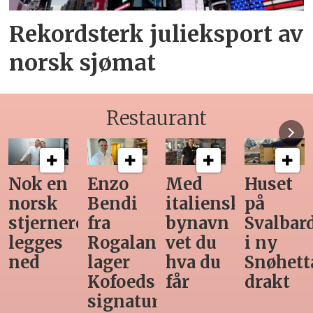
Rekordsterk julieksport av
norsk sjømat
Restaurant
Med
Huset
Ny
Siste
italiensk
på
teknologi
Horeca-
bynavn
Svalbard
gjør
magasi
d
vet du
i ny
manuell
før
hva du
Snøhetta-
varetelling
sommer
får
drakt
unødvendig
rett