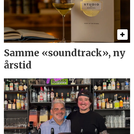
Samme «soundtrack», ny
årstid