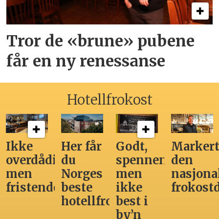
Tror de «brune» pubene
får en ny renessanse
Hotellfrokost
Ikke
Her får
Godt,
Markert
overdådig,
du
spennende,
den
men
Norges
men
nasjona
fristende
beste
ikke
frokost
hotellfrokost
best i
by’n