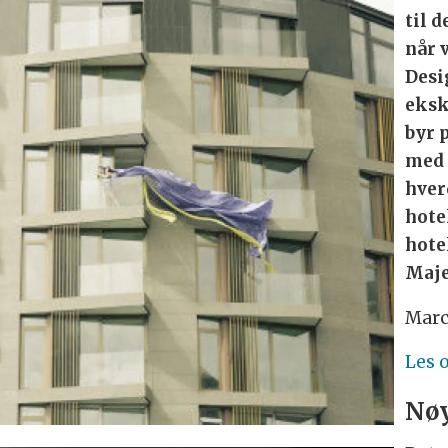
til 
når 
Desi
eksk
byr p
med 
hver
hote
hote
Maje
Marc
Les 
Nøy