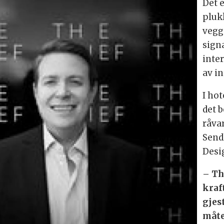
Det 
plukk
vegg
sign
inte
av i
I hot
det 
råvar
Send
Desig
– Th
kraf
gjes
måte