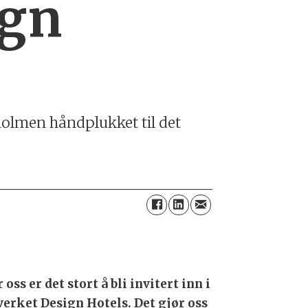
ign
holmen håndplukket til det
 oss er det stort å bli invitert inn i
verket Design Hotels. Det gjør oss