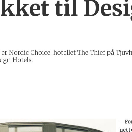
ket til Des
 er Nordic Choice-hotellet The Thief på Tjuv
sign Hotels.
– For
nett