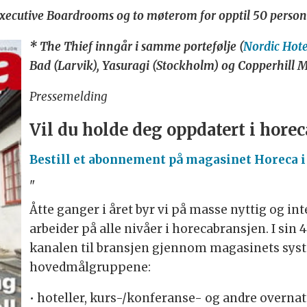
xecutive Boardrooms og to møterom for opptil 50 persone
* The Thief inngår i samme portefølje (
Nordic Hote
Bad (Larvik), Yasuragi (Stockholm) og Copperhill 
Pressemelding
Vil du holde deg oppdatert i hore
Bestill et abonnement på magasinet Horeca i
"
Åtte ganger i året byr vi på masse nyttig og in
arbeider på alle nivåer i horecabransjen. I sin 
kanalen til bransjen gjennom magasinets sys
hovedmålgruppene:
• hoteller, kurs-/konferanse- og andre overnat