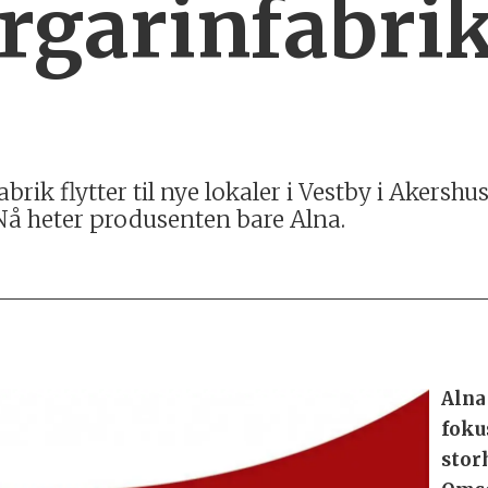
garinfabrik 
rik flytter til nye lokaler i Vestby i Akershu
 Nå heter produsenten bare Alna.
Alna
foku
stor