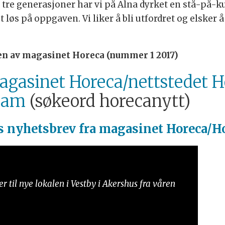
tre generasjoner har vi på Alna dyrket en stå-på-kult
et løs på oppgaven. Vi liker å bli utfordret og elsker
ven av magasinet Horeca (nummer 1 2017)
gasinet Horeca/nettstedet H
ram
(søkeord horecanytt)
is
nyhetsbrev fra magasinet Horeca/Ho
 til nye lokalen i Vestby i Akershus fra våren