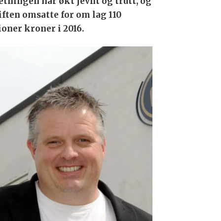
tningen har økt jevnt og trutt, og
iften omsatte for om lag 110
ioner kroner i 2016.