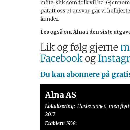
måte, slik som folk vil ha. Gjennom 
påtatt oss et ansvar, går vi helhjert
kunder.
Les også om Alna i den siste utga
Lik og følg gjerne
ma
Facebook
og
Instag
Du kan abonnere på
grat
Alna AS
Lokalisering:
Haslevangen, men flytter
2017.
Etablert
: 1938.