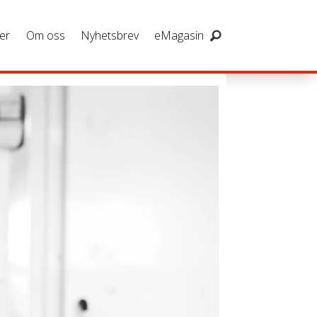
er
Om oss
Nyhetsbrev
eMagasin