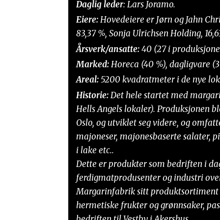
Daglig leder
: Lars Joramo.
Eiere:
Hovedeiere er Jørn og Jahn Chri
83,37 %, Sonja Ulrichsen Holding, 16,6
Årsverk/ansatte:
40 (27 i produksjonen
Marked:
Horeca (40 %), dagligvare (3
Areal:
5200 kvadratmeter i de nye loka
Historie:
Det hele startet med margari
Hells Angels lokaler). Produksjonen ble
Oslo, og utviklet seg videre, og omfat
majoneser, majonesbaserte salater, piz
i lake etc..
Dette er produkter som bedriften i dag
ferdigmatprodusenter og industri over
Margarinfabrik sitt produktsortiment
hermetiske frukter og grønnsaker, pasta,
bedriften til Vestby i Akershus.