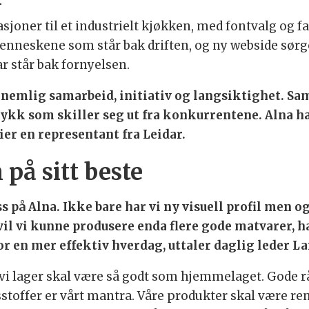
asjoner til et industrielt kjøkken, med fontvalg og f
enneskene som står bak driften, og ny webside sørg
 står bak fornyelsen.
or, nemlig samarbeid, initiativ og langsiktighet. 
kk som skiller seg ut fra konkurrentene. Alna har
ier en representant fra Leidar.
 på sitt beste
ss på Alna. Ikke bare har vi ny visuell profil men og
il vi kunne produsere enda flere gode matvarer, h
 en mer effektiv hverdag, uttaler daglig leder Lar
 vi lager skal være så godt som hjemmelaget. Gode r
offer er vårt mantra. Våre produkter skal være ren 