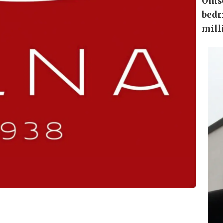
Omse
bedr
mill