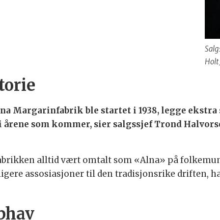
Salg
Holt
torie
lna Margarinfabrik ble startet i 1938, legge ekstra
i årene som kommer, sier salgssjef Trond Halvorsen
brikken alltid vært omtalt som «Alna» på folkemunne
gere assosiasjoner til den tradisjonsrike driften, h
pphav