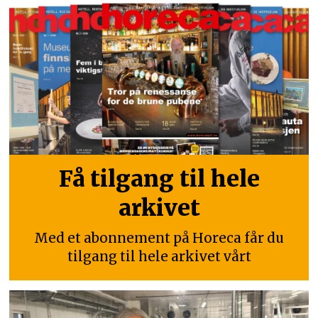
Få tilgang til hele
arkivet
Med et abonnement på Horeca får du
tilgang til hele arkivet vårt