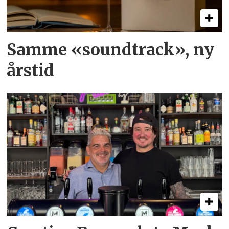
Samme «soundtrack», ny
årstid