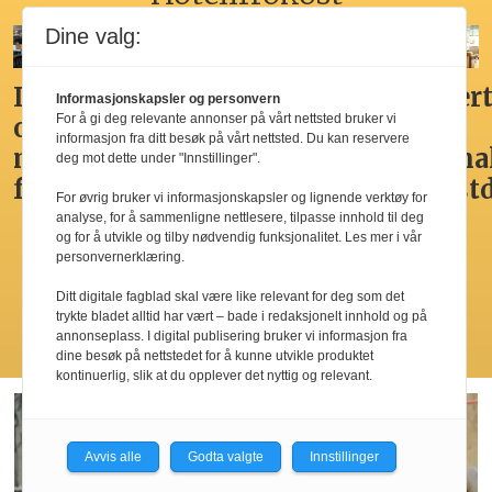
Dine valg:
Ikke
Her får
Godt,
Markert
Informasjonskapsler og personvern
For å gi deg relevante annonser på vårt nettsted bruker vi
overdådig,
du
spennende,
den
informasjon fra ditt besøk på vårt nettsted. Du kan reservere
men
Norges
men
nasjona
deg mot dette under "Innstillinger".
fristende
beste
ikke
frokost
For øvrig bruker vi informasjonskapsler og lignende verktøy for
hotellfrokost
best i
analyse, for å sammenligne nettlesere, tilpasse innhold til deg
og for å utvikle og tilby nødvendig funksjonalitet. Les mer i vår
by’n
personvernerklæring.
Ditt digitale fagblad skal være like relevant for deg som det
trykte bladet alltid har vært – bade i redaksjonelt innhold og på
Les flere
annonseplass. I digital publisering bruker vi informasjon fra
dine besøk på nettstedet for å kunne utvikle produktet
kontinuerlig, slik at du opplever det nyttig og relevant.
Avvis alle
Godta valgte
Innstillinger