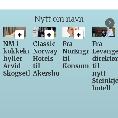
Nytt om navn
Classic
Fra
Fra
12
unst
Norway
NorEngros
Levanger-
lærling
Hotels
til
direktør
får
til
Konsumgruppen
til
være
h
Akershus
nytt
med
Steinkjer-
Asko
hotell
Serveri
til
kokke-
VM