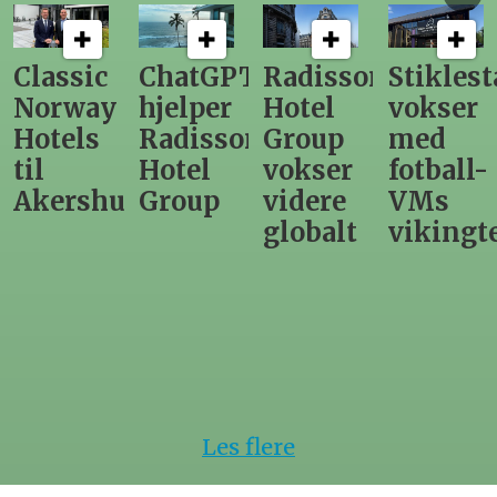
ChatGPT
Radisson
Stiklestad
Fra
hjelper
Hotel
vokser
Levange
Radisson
Group
med
direktør
Hotel
vokser
fotball-
til
us
Group
videre
VMs
nytt
globalt
vikingtematikk
Steinkje
hotell
Les flere