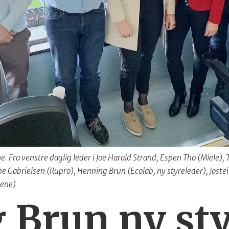
. Fra venstre daglig leder i Joe Harald Strand, Espen Tho (Miele)
ne Gabrielsen (Rupro), Henning Brun (Ecolab, ny styreleder), Joste
rene)
Brun ny sty