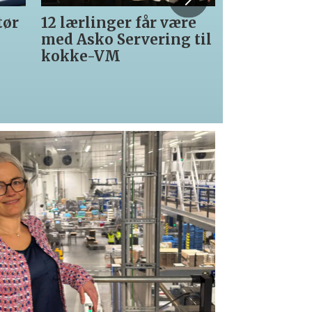
tør
12 lærlinger får være
Fra Vinmon
med Asko Servering til
Matprat
kokke-VM