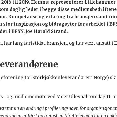
fra 2016 til 2019. Hemma representerer Lillehammer
som daglig leder i begge disse medlemsbedriftene.
m. Kompetanse og erfaring fra bransjen samt innsp
 stor inspirasjon og bidragsyter for arbeidet i B
der i BFSN, Joe Harald Strand.
har lang fartstids i bransjen, og har vært ansatt i Ec
leverandørene
sjeforening for Storkjøkkenleverandører i Norge) ski
rs- og medlemsmøte ved Meet Ullevaal torsdag 11. ap
temmig en endring i profileringsnavn for organisasjonen.
ndringen er først og fremst en tilrettelegging for en e