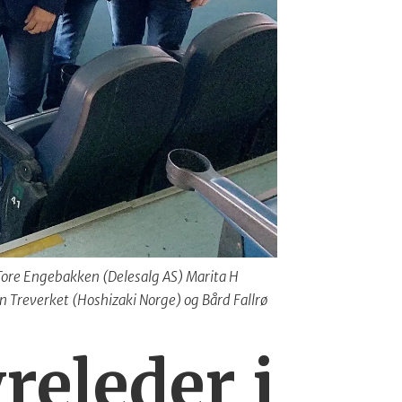
, Tore Engebakken (Delesalg AS) Marita H
in Treverket (Hoshizaki Norge) og Bård Fallrø
releder i