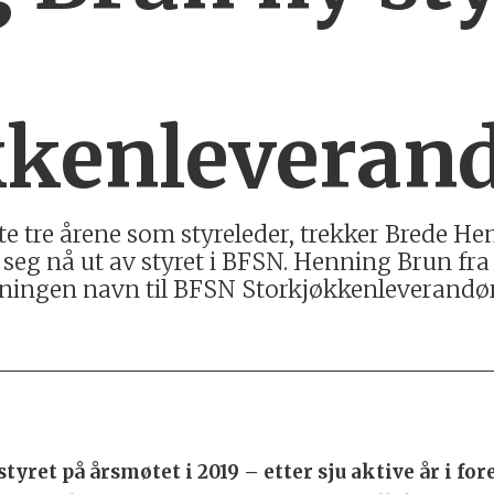
kkenleveran
e siste tre årene som styreleder, trekker Bred
seg nå ut av styret i BFSN. Henning Brun fra
reningen navn til BFSN Storkjøkkenleverandø
yret på årsmøtet i 2019 – etter sju aktive år i for