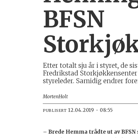
BFSN
Storkjø
Etter totalt sju år i styret, d
Fredrikstad Storkjøkkensenter 
styreleder. Samidig endrer fo
Morten
Holt
12.04.2019 - 08:55
PUBLISERT
– Brede Hemma trådte ut av BFSN st