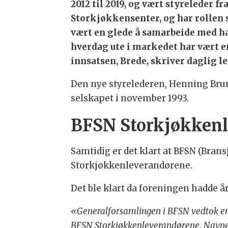
2012 til 2019, og vært styreleder 
Storkjøkkensenter, og har rollen 
vært en glede å samarbeide med ha
hverdag ute i markedet har vært en
innsatsen, Brede, skriver daglig le
Den nye styrelederen, Henning Brun, 
selskapet i november 1993.
BFSN Storkjøkken
Samtidig er det klart at BFSN (Bran
Storkjøkkenleverandørene.
Det ble klart da foreningen hadde å
«Generalforsamlingen i BFSN vedtok ens
BFSN Storkjøkkenleverandørene. Navnee