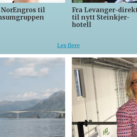
 NorEngros til
Fra Levanger-direk
nsumgruppen
til nytt Steinkjer-
hotell
Les flere