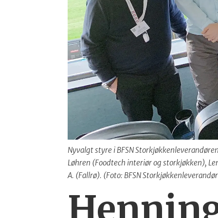
Nyvalgt styre i BFSN Storkjøkkenleverandørene
Løhren (Foodtech interiør og storkjøkken), Le
A. (Fallrø). (Foto: BFSN Storkjøkkenleverandø
Henning 