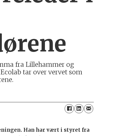
dørene
e Hemma fra Lillehammer og
 Ecolab tar over vervet som
rene.
eningen. Han har vært i styret fra