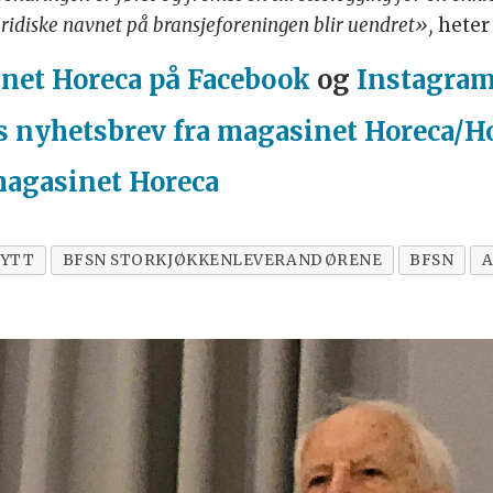
ridiske navnet på bransjeforeningen blir uendret»,
heter 
net Horeca på Facebook
og
Instagra
s nyhetsbrev fra magasinet Horeca/H
magasinet Horeca
NYTT
BFSN STORKJØKKENLEVERANDØRENE
BFSN
A