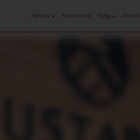
Nyheter
Abonnement
Nyttig
Annons