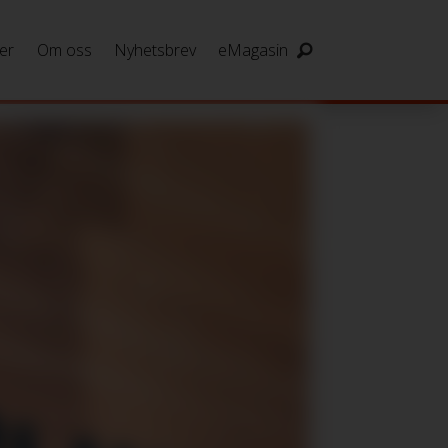
er
Om oss
Nyhetsbrev
eMagasin