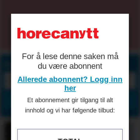
Les flere
For å lese denne saken må
Motta horecanyheter på e-post:
du være abonnent
Allerede abonnent? Logg inn
her
Et abonnement gir tilgang til alt
innhold og vi har følgende tilbud: