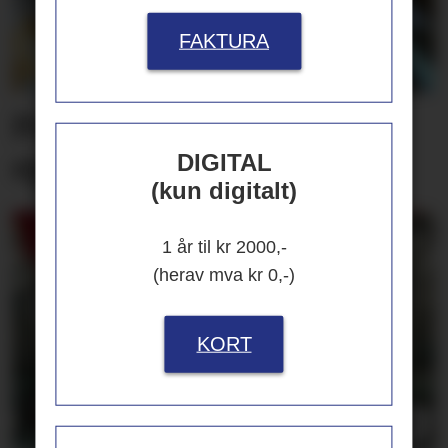
FAKTURA
Postgirobygget lanserer
egne viner
DIGITAL
(kun digitalt)
1 år til kr 2000,-
(herav mva kr 0,-)
KORT