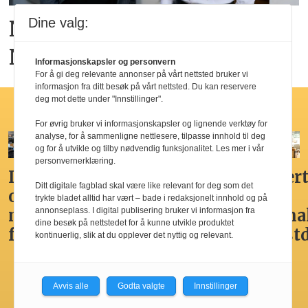
Dine valg:
Ny hotellkjede lanseres i
Norge
Informasjonskapsler og personvern
For å gi deg relevante annonser på vårt nettsted bruker vi
informasjon fra ditt besøk på vårt nettsted. Du kan reservere
deg mot dette under "Innstillinger".
Hotellfrokost
For øvrig bruker vi informasjonskapsler og lignende verktøy for
analyse, for å sammenligne nettlesere, tilpasse innhold til deg
og for å utvikle og tilby nødvendig funksjonalitet. Les mer i vår
personvernerklæring.
Ikke
Her får
Godt,
Markert
Ditt digitale fagblad skal være like relevant for deg som det
overdådig,
du
spennende,
den
trykte bladet alltid har vært – bade i redaksjonelt innhold og på
men
Norges
men
nasjona
annonseplass. I digital publisering bruker vi informasjon fra
dine besøk på nettstedet for å kunne utvikle produktet
fristende
beste
ikke
frokost
kontinuerlig, slik at du opplever det nyttig og relevant.
hotellfrokost
best i
by’n
Avvis alle
Godta valgte
Innstillinger