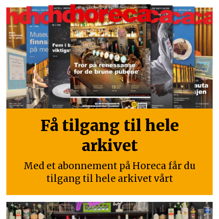
Få tilgang til hele
arkivet
Med et abonnement på Horeca får du
tilgang til hele arkivet vårt