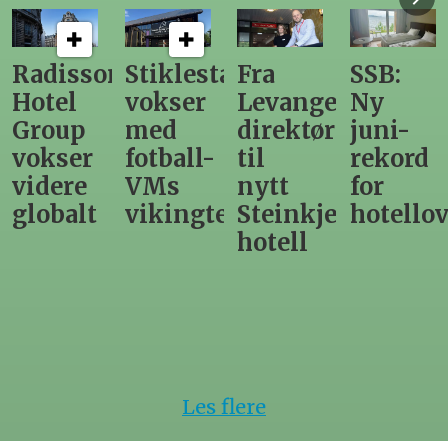
n
Stiklestad
Fra
SSB:
Elendig
vokser
Levanger-
Ny
nordno
med
direktør
juni-
sommer
fotball-
til
rekord
gir
VMs
nytt
for
utslag
vikingtematikk
Steinkjer-
hotellovernattin
for
hotell
hotelle
Les flere