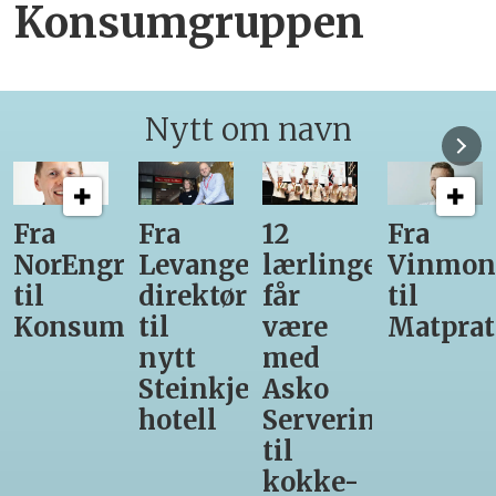
Konsumgruppen
Nytt om navn
12
Fra
Gir seg
Ny
r-
lærlinger
Vinmonopolet
som
daglig
får
til
daglig
leder
være
Matprat
leder
for
med
hos
Valsøya
r-
Asko
Den
Servering
Glade
til
Gris
kokke-