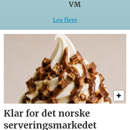
VM
Les flere
Klar for det norske
serveringsmarkedet