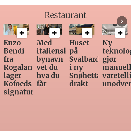
Restaurant
Med
Huset
Ny
Siste
italiensk
på
teknologi
Horeca-
bynavn
Svalbard
gjør
magasi
nd
vet du
i ny
manuell
før
hva du
Snøhetta-
varetelling
sommer
får
drakt
unødvendig
rett