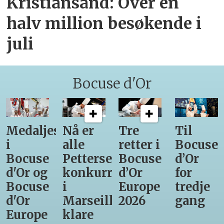
Kristiansand: Over en
halv million besøkende i
juli
Bocuse d'Or
Medaljestatistikk
Nå er
Tre
Til
i
alle
retter i
Bocuse
Bocuse
Pettersens
Bocuse
d’Or
d'Or og
konkurrenter
d’Or
for
Bocuse
i
Europe
tredje
d'Or
Marseille
2026
gang
Europe
klare