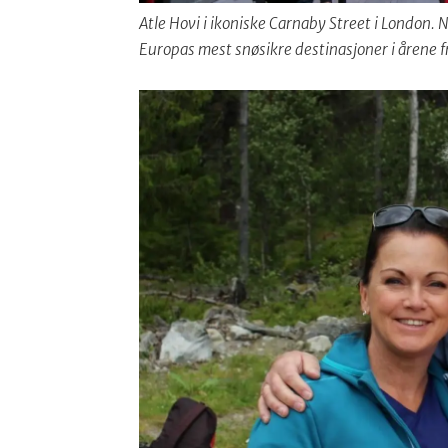
Atle Hovi i ikoniske Carnaby Street i London. 
Europas mest snøsikre destinasjoner i årene f