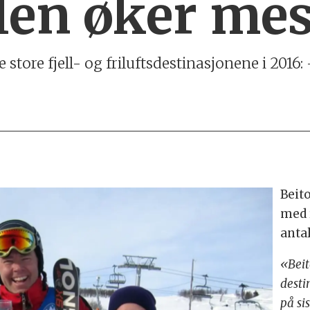
len øker mest
 store fjell- og friluftsdestinasjonene i 2016: 
Beit
med 
antal
«Beit
desti
på si