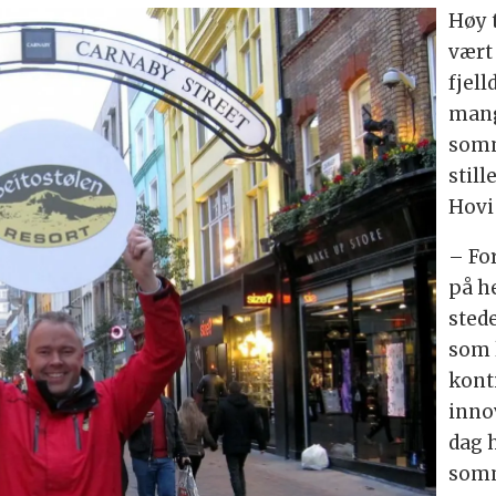
Høy t
vært
fjel
mang
somm
still
Hovi 
– For
på h
stede
som 
kont
inno
dag 
somm