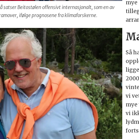
mye 
Nå satser Beitostølen offensivt internasjonalt, som en av
tille
ramover, ifølge prognosene fra klimaforskerne.
arra
Ma
Så ha
oppl
ligg
2000
vinte
vi ve
mye 
vi ik
lydm
forts