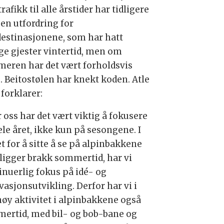
rafikk til alle årstider har tidligere
 en utfordring for
ldestinasjonene, som har hatt
e gjester vintertid, men om
eren har det vært forholdsvis
e. Beitostølen har knekt koden. Atle
forklarer:
 oss har det vært viktig å fokusere
ele året, ikke kun på sesongene. I
t for å sitte å se på alpinbakkene
ligger brakk sommertid, har vi
inuerlig fokus på idé- og
vasjonsutvikling. Derfor har vi i
høy aktivitet i alpinbakkene også
ertid, med bil- og bob-bane og