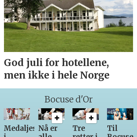
God juli for hotellene,
men ikke i hele Norge
Bocuse d'Or
Medaljestatistikk
Nå er
Tre
Til
i
alle
retter i
Bocuse