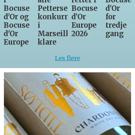
Bocuse
Pettersens
Bocuse
d’Or
d'Or og
konkurrenter
d’Or
for
Bocuse
i
Europe
tredje
d'Or
Marseille
2026
gang
Europe
klare
Les flere