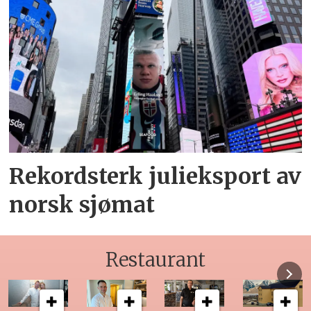
Rekordsterk julieksport av
norsk sjømat
Restaurant