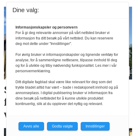
Dine valg:
Informasjonskapsler og personvern
For å gi deg relevante annonser på vårt nettsted bruker vi
informasjon fra ditt besøk på vårt nettsted. Du kan reservere
deg mot dette under "Innstillinger".
For øvrig bruker vi informasjonskapsler og lignende verktøy for
analyse, for å sammenligne nettlesere, tilpasse innhold til deg
og for å utvikle og tilby nødvendig funksjonalitet. Les mer i vår
personvernerklæring.
Ditt digitale fagblad skal være like relevant for deg som det
Stiklestad vokser med
trykte bladet alltid har vært – bade i redaksjonelt innhold og på
annonseplass. I digital publisering bruker vi informasjon fra
dine besøk på nettstedet for å kunne utvikle produktet
fotball-VMs
kontinuerlig, slik at du opplever det nyttig og relevant.
vikingtematikk
Avvis alle
Godta valgte
Innstillinger