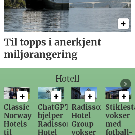
Til topps i anerkjent
miljørangering
Hotell
ChatGPT
Radisson
Stiklestad
Fra
hjelper
Hotel
vokser
Levange
Radisson
Group
med
direktør
Hotel
vokser
fotball-
til