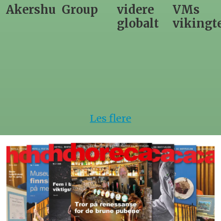
us
Group
videre
VMs
nytt
globalt
vikingtematikk
Steinkje
hotell
Les flere