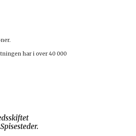
oner.
estningen har i over 40 000
dsskiftet
Spisesteder.