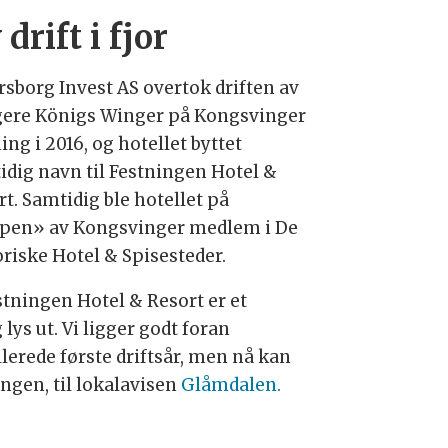
drift i fjor
rsborg Invest AS overtok driften av
igere Königs Winger på Kongsvinger
ing i 2016, og hotellet byttet
idig navn til Festningen Hotel &
t. Samtidig ble hotellet på
pen» av Kongsvinger medlem i De
oriske Hotel & Spisesteder.
stningen Hotel & Resort er et
 lys ut. Vi ligger godt foran
lerede første driftsår, men nå kan
ingen, til lokalavisen
Glåmdalen.