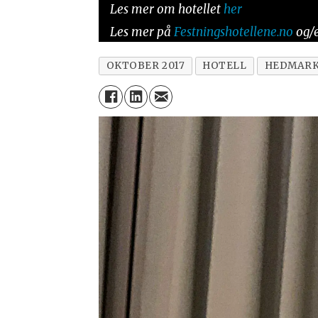
Les mer om hotellet
her
Les mer på
Festningshotellene.no
og/e
OKTOBER 2017
HOTELL
HEDMAR