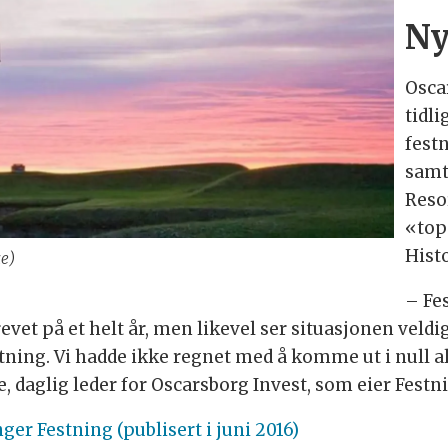
Ny 
Osca
tidl
festn
samt
Resor
«top
Hist
ke)
– Fe
revet på et helt år, men likevel ser situasjonen veldig
tning. Vi hadde ikke regnet med å komme ut i null al
de, daglig leder for Oscarsborg Invest, som eier Festn
ger Festning (publisert i juni 2016)