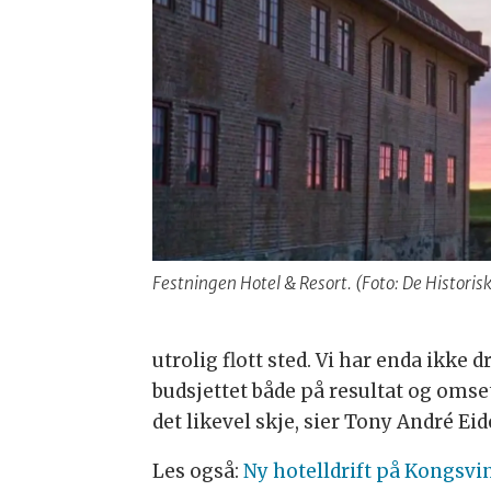
Festningen Hotel & Resort. (Foto: De Historis
utrolig flott sted. Vi har enda ikke d
budsjettet både på resultat og omse
det likevel skje, sier Tony André Ei
Les også:
Ny hotelldrift på Kongsvin