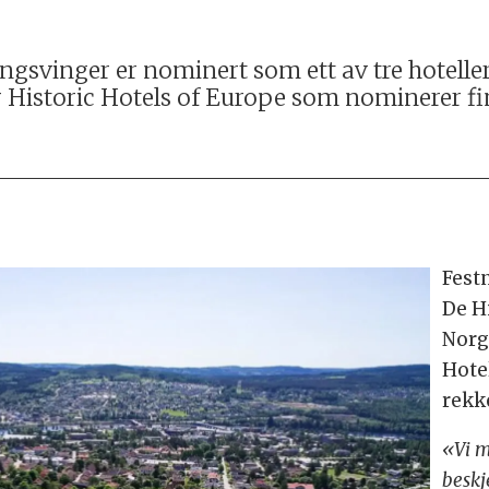
ngsvinger er nominert som ett av tre hoteller
er Historic Hotels of Europe som nominerer fi
Fest
De H
Norg
Hote
rekk
«Vi m
beskj