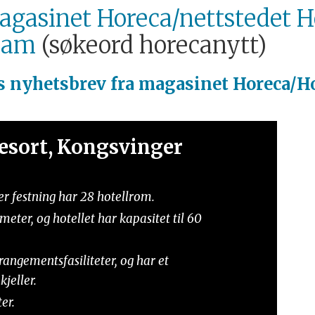
gasinet Horeca/nettstedet H
ram
(søkeord horecanytt)
is
nyhetsbrev fra magasinet Horeca/Ho
esort, Kongsvinger
r festning har 28 hotellrom.
meter, og hotellet har kapasitet til 60
rangementsfasiliteter, og har et
jeller.
er.