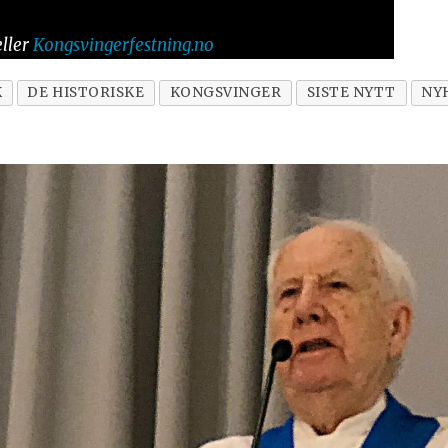
ller
Kongsvingerfestning.no
K
DE HISTORISKE
KONGSVINGER
SISTE NYTT
NY