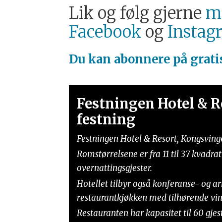
Lik og følg gjerne
ma
Facebook
og
Instag
Du kan abonnere på
grat
Festningen Hotel & R
festning
Festningen Hotel & Resort, Kongsvinge
Romstørrelsene er fra 11 til 37 kvadrat
overnattingsgjester.
Hotellet tilbyr også konferanse- og ar
restaurantkjøkken med tilhørende vink
Restauranten har kapasitet til 60 gjest