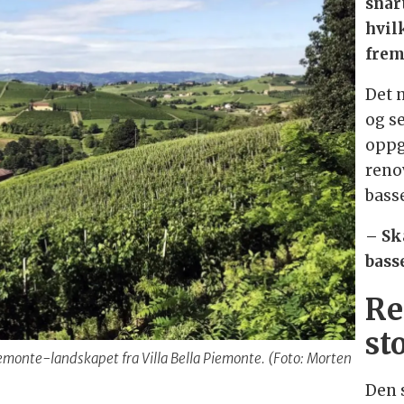
snart
hvil
frem
Det 
og s
oppg
reno
bass
– Sk
basse
Re
st
Piemonte-landskapet fra Villa Bella Piemonte. (Foto: Morten
Den 