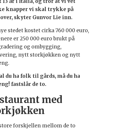
 13 år i Italia, og tror at vi vet
ke knapper vi skal trykke på
over, skyter Gunvor Lie inn.
nye stedet kostet cirka 760 000 euro,
enere er 250 000 euro brukt på
radering og ombygging,
vering, nytt storkjøkken og nytt
eng.
al du ha folk til gårds, må du ha
ng! fastslår de to.
staurant med
orkjøkken
store forskjellen mellom de to