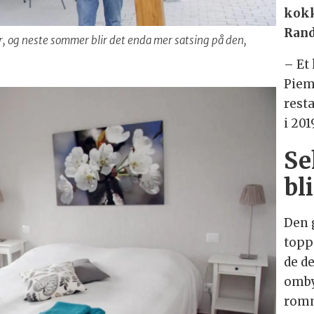
kokk
Rand
r, og neste sommer blir det enda mer satsing på den,
– Et 
Piem
resta
i 201
Se
bli
Den 
topp
de d
ombyg
romm