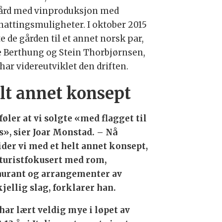
ård med vinproduksjon med
nattingsmuligheter. I oktober 2015
e de gården til et annet norsk par,
e Berthung og Stein Thorbjørnsen,
har videreutviklet den driften.
lt annet konsept
føler at vi solgte «med flagget til
s», sier Joar Monstad. – Nå
ider vi med et helt annet konsept,
turistfokusert med rom,
aurant og arrangementer av
kjellig slag, forklarer han.
 har lært veldig mye i løpet av