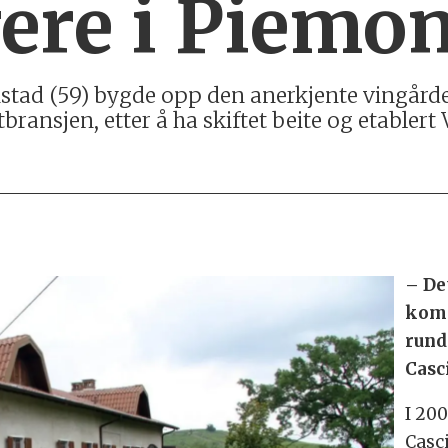
ere i Piemon
nstad (59) bygde opp den anerkjente vingårde
ransjen, etter å ha skiftet beite og etablert 
– De
kom 
rundt
Casc
I 20
Casci