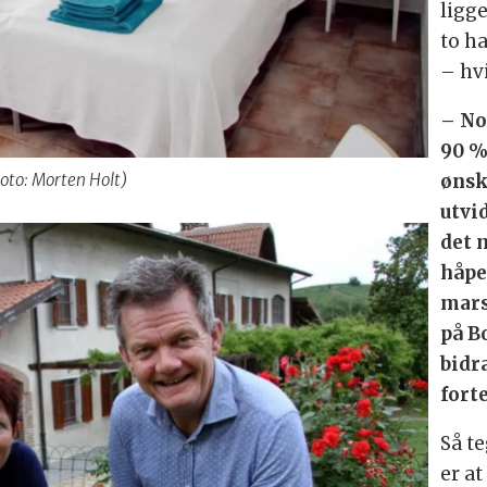
ligge
to h
– hvi
– No
90 %
Foto: Morten Holt)
ønsk
utvi
det 
håpe
mars/
på B
bidra
fort
Så t
er a