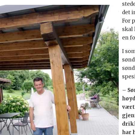
stede
det 
For 
skal
en f
I so
sønd
sønd
spesi
– Sø
høyd
vært
gjen
drik
har 