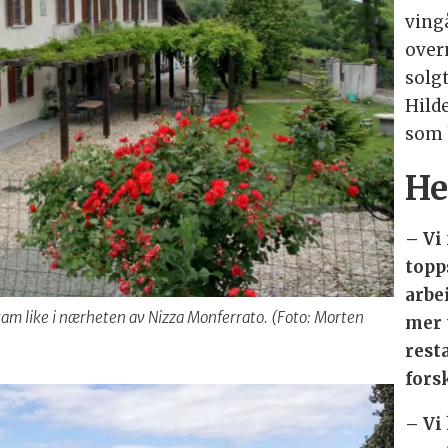
ving
over
solgt
Hild
som 
He
– Vi 
topp
arbe
åskam like i nærheten av Nizza Monferrato. (Foto: Morten
mer 
rest
fors
– Vi