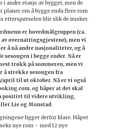
r i andre etasje av bygget, men de
ar planer om å bygge enda flere rom
s etterspørselen blir slik de ønsker.
rdmenn er hovedmålgruppen (ca.
 av overnattingsgjestene), men vi
er å nå andre nasjonaliteter, og å
de sesongen i begge ender. Nå er
mest trøkk på sommeren, men vi
r å strekke sesongen fra
april til ut oktober. Nå er vi også
ooking.com, og håper at det skal
 positivt til videre utvikling,
eller Lie og Monstad.
egningene ligger derfor klare. Håpet
t seks nye rom – med 12 nye