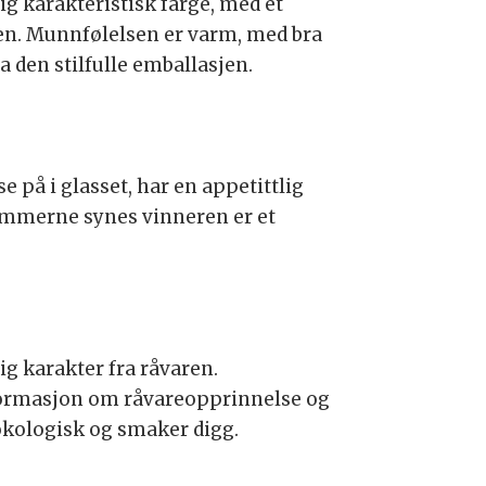
ig karakteristisk farge, med et
gen. Munnfølelsen er varm, med bra
a den stilfulle emballasjen.
 på i glasset, har en appetittlig
Dommerne synes vinneren er et
g karakter fra råvaren.
nformasjon om råvareopprinnelse og
økologisk og smaker digg.