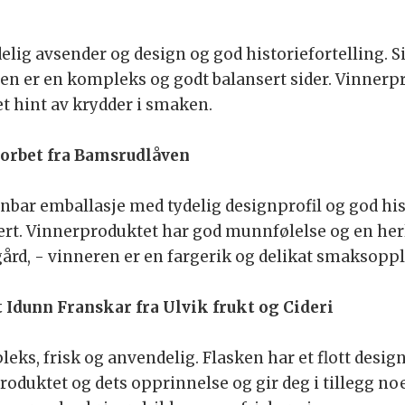
elig avsender og design og god historiefortelling. Si
r en kompleks og godt balansert sider. Vinnerprod
et hint av krydder i smaken.
sorbet fra Bamsrudlåven
nbar emballasje med tydelig designprofil og god his
rt. Vinnerproduktet har god munnfølelse og en herl
gård, - vinneren er en fargerik og delikat smaksop
Idunn Franskar fra Ulvik frukt og Cideri
s, frisk og anvendelig. Flasken har et flott design 
oduktet og dets opprinnelse og gir deg i tillegg noe