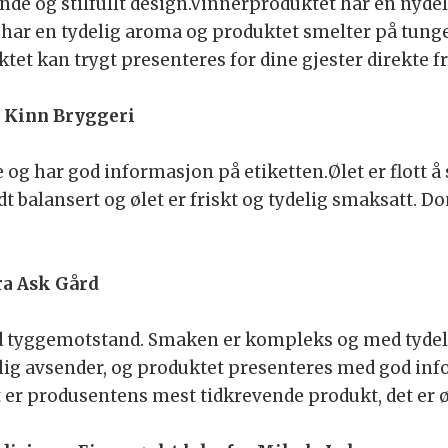
nde og stilfullt design.Vinnerproduktet har en nydel
n har en tydelig aroma og produktet smelter på tun
tet kan trygt presenteres for dine gjester direkte fr
a Kinn Bryggeri
g har god informasjon på etiketten.Ølet er flott å se
t balansert og ølet er friskt og tydelig smaksatt. 
fra Ask Gård
d tyggemotstand. Smaken er kompleks og med tydeli
elig avsender, og produktet presenteres med god i
er produsentens mest tidkrevende produkt, det er 