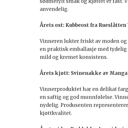
sødmefylt smak og kjøttet er fast. 
anvendelig.
Årets ost: Kubbeost fra Rueslåtten
Vinneren lukter friskt av moden og
en praktisk emballasje med tydeli
mild og kremet konsistens.
Årets kjøtt: Svinenakke av Mangal
Vinnerproduktet har en delikat farg
en saftig og god munnfølelse. Vin
nydelig. Produsenten representere
kjøttkvalitet.