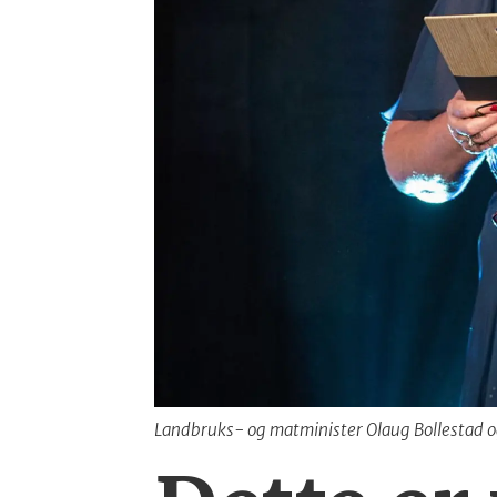
Landbruks- og matminister Olaug Bollestad og