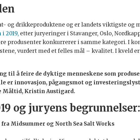
len
t- og drikkeproduktene og er landets viktigste og me
 i 2019,
etter juryeringer i Stavanger, Oslo, Nordkapp
re produsenter konkurrerer i samme kategori. I k
stene, vurdert med et felles mål – kvalitet. I kveld e
ng til å feire de dyktige menneskene som produse
lle er innovasjon, pågangsmot og investeringslyst,
e Måltid, Kristin Austigard.
19 og juryens begrunnelser
 fra Midsummer og North Sea Salt Works