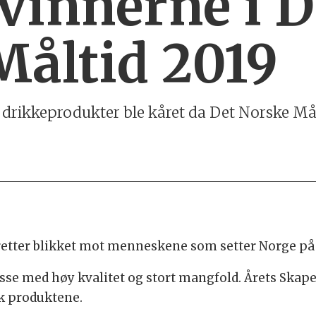
 vinnerne i D
Måltid 2019
drikkeprodukter ble kåret da Det Norske Mål
d retter blikket mot menneskene som setter Norge på
sse med høy kvalitet og stort mangfold. Årets Skaper
ak produktene.