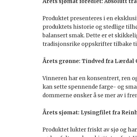
Årets sjømat foredlet: Absolutt tr
Produktet presenteres i en eksklus
produktets historie og stedlige til
balansert smak. Dette er et skikke
tradisjonsrike oppskrifter tilbake ti
Årets grønne: Tindved fra Lærdal
Vinneren har en konsentrert, ren o
kan sette spennende farge- og smak
dommerne ønsker å se mer av i fre
Årets sjømat: Lysingfilet fra Rein
Produktet lukter friskt av sjø og h