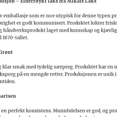
adisjon – Einerrøykt laks fra Mikals Laks
iv emballasje som er noe utypisk for denne typen 
hørighet er godt kommunisert. Produktet lukter fri
lig håndverksprodukt laget med kunnskap og kjærlig
l 1870-tallet.
 Grønt
g klar smak med tydelig særpreg. Produktet har en n
spreg på en mengde retter. Produksjonen er unik i 
mtiden.
hartsen
ar en perfekt konsistens. Munnfølelsen er god, og pr