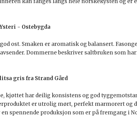
Vinneren kan fanges langs hele norskekysten og er e
 Ysteri - Ostebygda
 god ost. Smaken er aromatisk og balansert. Fasonge
g avsender. Dommerne beskriver saltbruken som har
itsa gris fra Strand Gård
e, kjøttet har deilig konsistens og god tyggemotstan
nerproduktet er utrolig mørt, perfekt marmorert o
r en spennende produksjon som er på fremgang i No