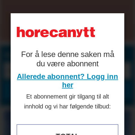
Les flere
For å lese denne saken må
Motta horecanyheter på e-post:
du være abonnent
Allerede abonnent? Logg inn
her
Et abonnement gir tilgang til alt
innhold og vi har følgende tilbud: