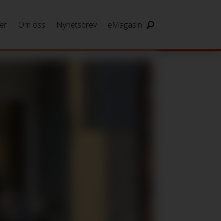
er
Om oss
Nyhetsbrev
eMagasin