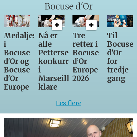
Bocuse d'Or
Medaljestatistikk
Nå er
Tre
Til
i
alle
retter i
Bocuse
Bocuse
Pettersens
Bocuse
d’Or
d'Or og
konkurrenter
d’Or
for
Bocuse
i
Europe
tredje
d'Or
Marseille
2026
gang
Europe
klare
Les flere