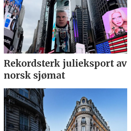
Rekordsterk julieksport av
norsk sjømat