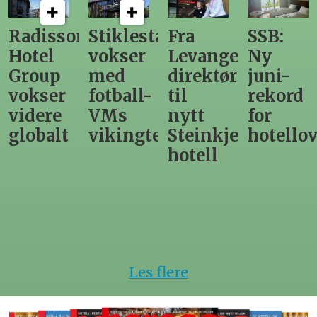
n
Stiklestad
Fra
SSB:
Elendig
vokser
Levanger-
Ny
nordno
med
direktør
juni-
sommer
fotball-
til
rekord
gir
VMs
nytt
for
utslag
vikingtematikk
Steinkjer-
hotellovernattin
for
hotell
hotelle
Les flere