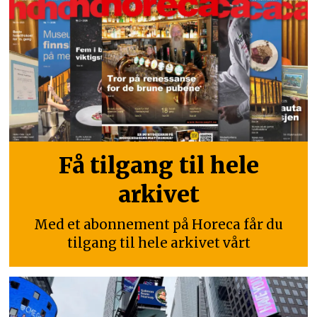
Få tilgang til hele
arkivet
Med et abonnement på Horeca får du
tilgang til hele arkivet vårt