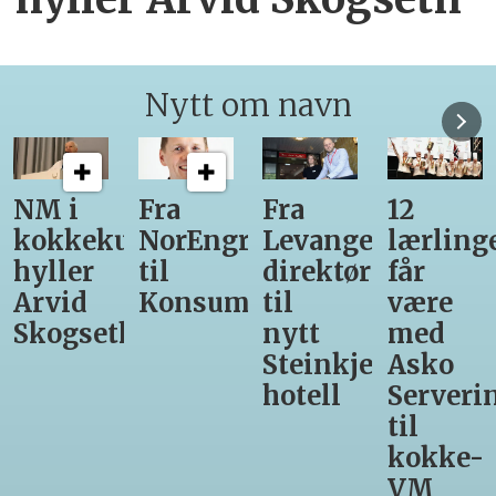
Nytt om navn
Fra
Fra
12
Fra
unst
NorEngros
Levanger-
lærlinger
Vinmon
til
direktør
får
til
Konsumgruppen
til
være
Matprat
h
nytt
med
Steinkjer-
Asko
hotell
Servering
til
kokke-
VM