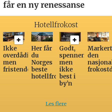
får en ny renessanse
Hotellfrokost
Ikke
Her får
Godt,
Markert
overdådig,
du
spennende,
den
men
Norges
men
nasjona
fristende
beste
ikke
frokost
hotellfrokost
best i
by’n
Les flere