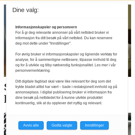
Dine valg:
Informasjonskapsler og personvern
For å gi deg relevante annonser på vårt nettsted bruker vi
informasjon fra ditt besøk på vårt nettsted. Du kan reservere
deg mot dette under "Innstillinger".
For øvrig bruker vi informasjonskapsler og lignende verktøy for
analyse, for å sammenligne nettlesere, tilpasse innhold til deg
og for å utvikle og tilby nødvendig funksjonalitet. Les mer i vår
personvernerklæring.
Ditt digitale fagblad skal være like relevant for deg som det
SSB: Ny juni-rekord for
trykte bladet alltid har vært – bade i redaksjonelt innhold og på
annonseplass. I digital publisering bruker vi informasjon fra
hotellovernattinger
dine besøk på nettstedet for å kunne utvikle produktet
kontinuerlig, slik at du opplever det nyttig og relevant.
Avvis alle
Godta valgte
Innstillinger