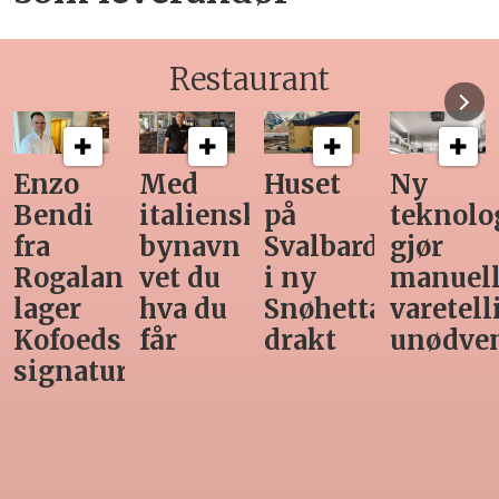
Restaurant
Med
Huset
Ny
Siste
italiensk
på
teknologi
Horeca-
bynavn
Svalbard
gjør
magasi
nd
vet du
i ny
manuell
før
hva du
Snøhetta-
varetelling
sommer
får
drakt
unødvendig
rett