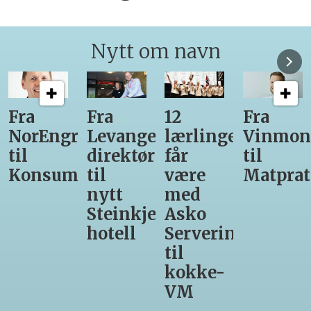
Nytt om navn
Fra
Fra
12
Fra
NorEngros
Levanger-
lærlinger
Vinmono
til
direktør
får
til
Konsumgruppen
til
være
Matprat
nytt
med
Steinkjer-
Asko
hotell
Servering
til
kokke-
VM