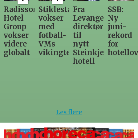
Radisson
Stiklestad
Fra
SSB:
Hotel
vokser
Levanger-
Ny
Group
med
direktør
juni-
vokser
fotball-
til
rekord
videre
VMs
nytt
for
globalt
vikingtematikk
Steinkjer-
hotellov
hotell
Les flere