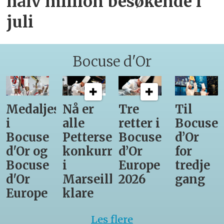
halv million besøkende i
juli
Bocuse d'Or
Medaljestatistikk
Nå er
Tre
Til
i
alle
retter i
Bocuse
Bocuse
Pettersens
Bocuse
d’Or
d'Or og
konkurrenter
d’Or
for
Bocuse
i
Europe
tredje
d'Or
Marseille
2026
gang
Europe
klare
Les flere