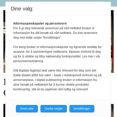
Dine valg:
Informasjonskapsler og personvern
For å gi deg relevante annonser på vårt nettsted bruker vi
informasjon fra ditt besøk på vårt nettsted. Du kan reservere
deg mot dette under "Innstillinger".
For øvrig bruker vi informasjonskapsler og lignende verktøy for
analyse, for å sammenligne nettlesere, tilpasse innhold til deg
og for å utvikle og tilby nødvendig funksjonalitet. Les mer i vår
personvernerklæring.
Ditt digitale fagblad skal være like relevant for deg som det
trykte bladet alltid har vært – bade i redaksjonelt innhold og på
Big Bite vil doble på
annonseplass. I digital publisering bruker vi informasjon fra
dine besøk på nettstedet for å kunne utvikle produktet
Østlandet innen tre år
kontinuerlig, slik at du opplever det nyttig og relevant.
Avvis alle
Godta valgte
Innstillinger