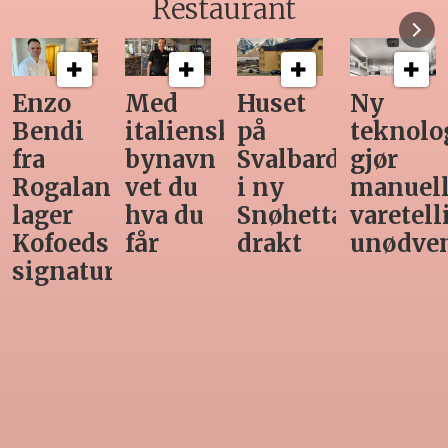
Restaurant
Enzo
Med
Huset
Ny
Bendi
italiensk
på
teknolog
fra
bynavn
Svalbard
gjør
Rogaland
vet du
i ny
manuell
lager
hva du
Snøhetta-
varetell
Kofoeds
får
drakt
unødven
signaturrett