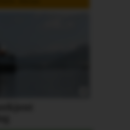
enhold - Med mer
nerkjent
ng