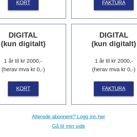
KORT
FAKTURA
Nytt om navn
DIGITAL
DIGITAL
(kun digitalt)
(kun digitalt)
1 år til kr 2000,-
1 år til kr 2000,-
ssic Norway Hotels
Fra NorEngros til
(herav mva kr 0,-)
(herav mva kr 0,-)
 Akershus
Konsumgruppen
KORT
FAKTURA
Les flere
Allerede abonnent? Logg inn her
Gå til min side