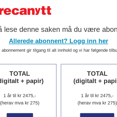
å lese denne saken må du være abo
Allerede abonnent? Logg inn her
 abonnement gir tilgang til alt innhold og vi har følgende tilb
kekunst hyll
TOTAL
TOTAL
digitalt + papir)
(digitalt + papi
h
1 år til kr 2475,-
1 år til kr 2475,-
(herav mva kr 275)
(herav mva kr 275)