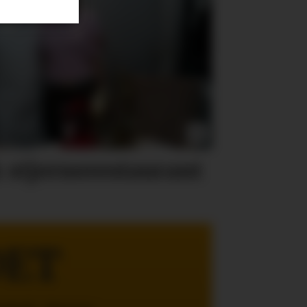
 stjernerestaurant
DET