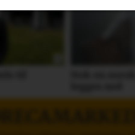
ls til
Nok en norsk
legges ned
RECAMARKE