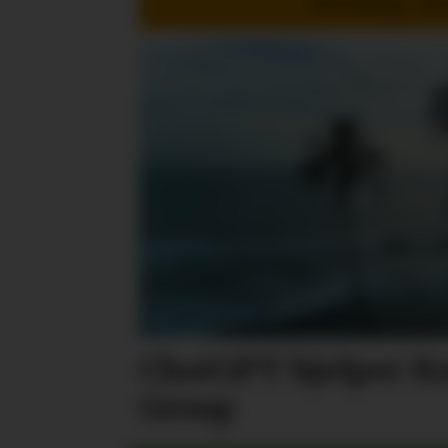
Innredning - St
ChatGPT hjelper Ra
Group