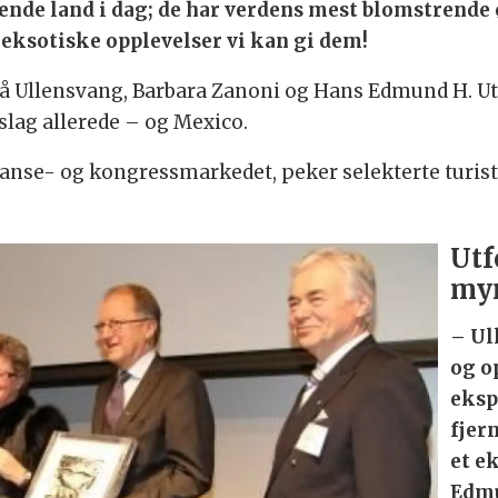
ående land i dag; de har verdens mest blomstrend
eksotiske opplevelser vi kan gi dem!
å Ullensvang, Barbara Zanoni og Hans Edmund H. Utn
lag allerede – og Mexico.
anse- og kongressmarkedet, peker selekterte turis
Utf
my
– Ul
og o
eksp
fjer
et e
Edmu