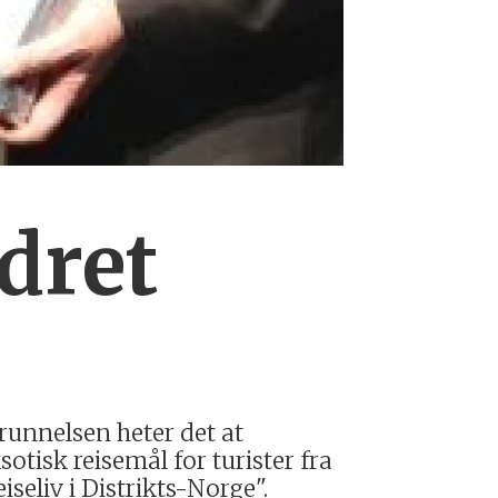
dret
grunnelsen heter det at
otisk reisemål for turister fra
seliv i Distrikts-Norge".