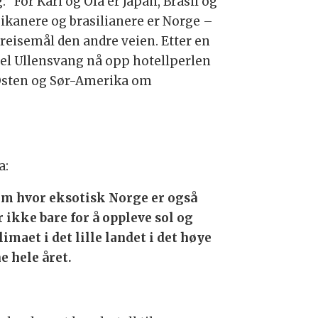
 ”For Kari og Ola er Japan, Brasil og
ikanere og brasilianere er Norge –
 reisemål den andre veien. Etter en
otel Ullensvang nå opp hotellperlen
 Østen og Sør-Amerika om
a:
t om hvor eksotisk Norge er også
ikke bare for å oppleve sol og
aet i det lille landet i det høye
e hele året.