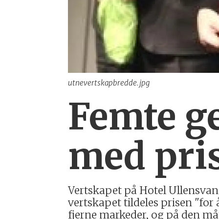
utnevertskapbredde.jpg
Femte g
med pri
Vertskapet på Hotel Ullensvang 
vertskapet tildeles prisen "for
fjerne markeder, og på den måt