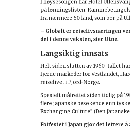
I høysesongen har Hotel Ullensvang
på lønningslisten. Rammebetingelse
fra nærmere 60 land, som bor på Ull
– Globalt er reiselivsnæringen v
del i denne veksten, sier Utne.
Langsiktig innsats
Helt siden slutten av 1960-tallet ha
fjerne markeder for Vestlandet, Har
reiselivet i Fjord-Norge.
Spesielt målrettet siden tidlig på 1
flere japanske besøkende enn tysk
Exchanging Culture” (Den Japanske
Fotfestet i Japan gjør det lettere 