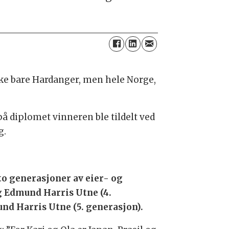
ke bare Hardanger, men hele Norge,
på diplomet vinneren ble tildelt ved
g.
to generasjoner av eier- og
g Edmund Harris Utne (4.
nd Harris Utne (5. generasjon).