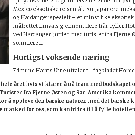
I juryens videre begrunnelse heter det for øvrig:
Mexico eksotiske reisemål. For japanere, meks
og Hardanger spesielt – et minst like eksotisk
målrettet innsats gjennom flere tiår, fyller H
ved Hardangerfjorden med turister fra Fjerne
sommeren.
Hurtigst voksende næring
Edmund Harris Utne uttaler til fagbladet Horec
et hele året hvis vi klarer å nå fram med budskape
 Turister fra Fjerne Østen og Sør-Amerika kommer 
å oppleve den barske naturen med det barske klim
 marked for oss, som kan bidra til å fylle hotellen