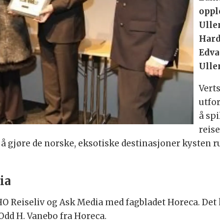
oppl
Ulle
Hard
Edva
Ulle
Vert
utfo
å spi
reis
å gjøre de norske, eksotiske destinasjoner kysten ru
”
ia
NHO Reiseliv og Ask Media med fagbladet Horeca. Det
Odd H. Vanebo fra Horeca.