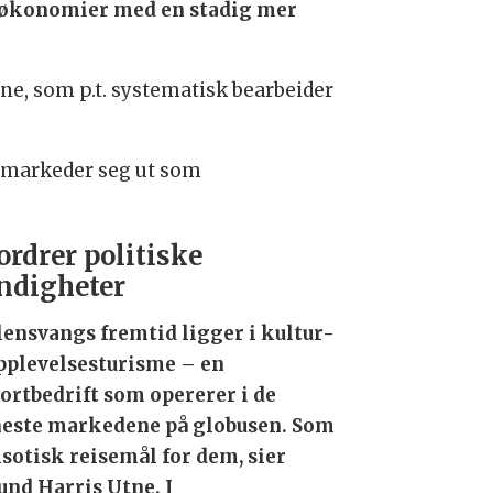
e økonomier med en stadig mer
e, som p.t. systematisk bearbeider
tmarkeder seg ut som
ordrer politiske
ndigheter
lensvangs fremtid ligger i kultur-
pplevelsesturisme – en
ortbedrift som opererer i de
neste markedene på globusen. Som
ksotisk reisemål for dem, sier
nd Harris Utne. I