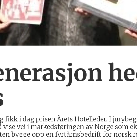
enerasjon he
s
fikk i dag prisen Årets Hotelleder. I jurybe
 å vise vei i markedsføringen av Norge som eks
en bygge opp en fyrtårnsbedrift for norsk rei