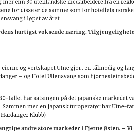
 mer enn 30 utenlandske medarbeidere fra en rekke 
ne for disse er de samme som for hotellets norske 
ensvang i løpet av året.
erdens hurtigst voksende næring. Tilgjengelighet
r eierne og vertskapet Utne gjort en tålmodig og lan
danger – og Hotel Ullensvang som hjørnesteinsbedrif
980-tallet har satsingen på det japanske markedet væ
e. Sammen med en japansk turoperatør har Utne-fam
 Hardanger Klubb).
å angripe andre store markeder i Fjerne Østen. – Vi 