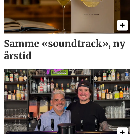
Samme «soundtrack», ny
årstid