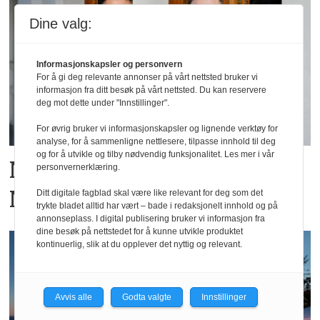
Dine valg:
Informasjonskapsler og personvern
For å gi deg relevante annonser på vårt nettsted bruker vi
informasjon fra ditt besøk på vårt nettsted. Du kan reservere
deg mot dette under "Innstillinger".
For øvrig bruker vi informasjonskapsler og lignende verktøy for
analyse, for å sammenligne nettlesere, tilpasse innhold til deg
og for å utvikle og tilby nødvendig funksjonalitet. Les mer i vår
Ny hotellkjede lanseres i
personvernerklæring.
Norge
Ditt digitale fagblad skal være like relevant for deg som det
trykte bladet alltid har vært – bade i redaksjonelt innhold og på
annonseplass. I digital publisering bruker vi informasjon fra
dine besøk på nettstedet for å kunne utvikle produktet
kontinuerlig, slik at du opplever det nyttig og relevant.
Avvis alle
Godta valgte
Innstillinger