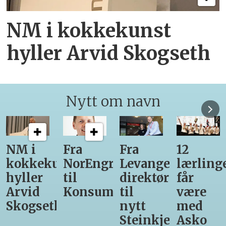
NM i kokkekunst
hyller Arvid Skogseth
Nytt om navn
Fra
Fra
12
Fra
unst
NorEngros
Levanger-
lærlinger
Vinmon
til
direktør
får
til
Konsumgruppen
til
være
Matprat
h
nytt
med
Steinkjer-
Asko