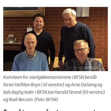
Komiteen for storkjøkkenseniorene i BFSN består
foran Halfdan Bryn ( til venstre) og Arne Dalseng og
bak daglig leder i BFSN Joe Harald Strand (til venstre)
og Rudi Becsan. (Foto: BFSN)