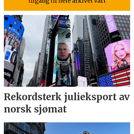
tilgang til hele arkivet vårt
Rekordsterk julieksport av
norsk sjømat