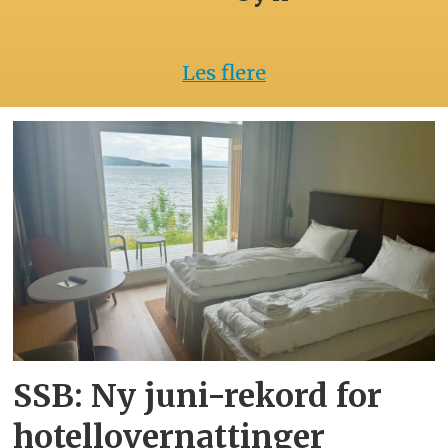
Les flere
SSB: Ny juni-rekord for
hotellovernattinger