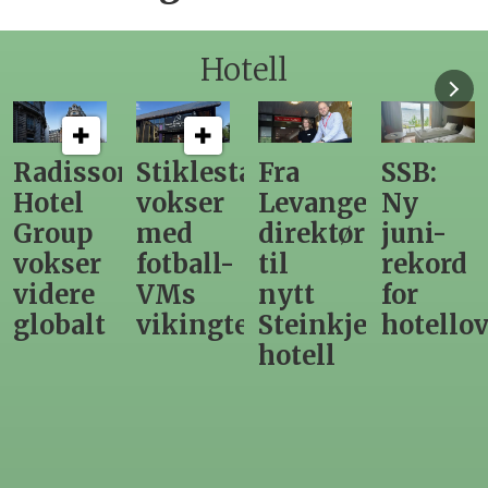
Hotell
n
Stiklestad
Fra
SSB:
Elendig
vokser
Levanger-
Ny
nordno
med
direktør
juni-
sommer
fotball-
til
rekord
gir
VMs
nytt
for
utslag
vikingtematikk
Steinkjer-
hotellovernattin
for
hotell
hotelle