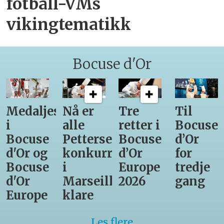
fotball-VMs
vikingtematikk
Bocuse d'Or
Medaljestatistikk
Nå er
Tre
Til
i
alle
retter i
Bocuse
Bocuse
Pettersens
Bocuse
d’Or
d'Or og
konkurrenter
d’Or
for
Bocuse
i
Europe
tredje
d'Or
Marseille
2026
gang
Europe
klare
Les flere