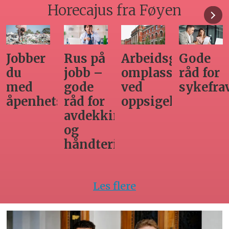
Horecajus fra Føyen
Arbeidsgivers
Gode
Seminar
Hvilken
omplasseringsplikt
råd for
om
adgang
ved
sykefraværsoppfølging
varsling
har
oppsigelse
horecabe
ng
til
innleie
ing
av
arbeidsk
Les flere