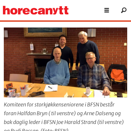
Komiteen for storkjøkkenseniorene i BFSN består
foran Halfdan Bryn ( til venstre) og Arne Dalseng og
bak daglig leder i BFSN Joe Harald Strand (til venstre)
og Rudi Becsan. (Foto: BFSN)