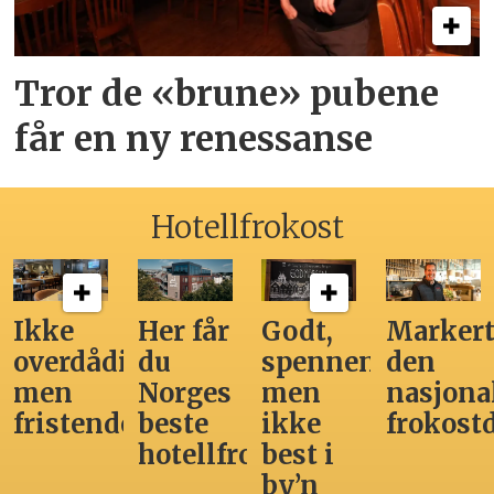
Tror de «brune» pubene
får en ny renessanse
Hotellfrokost
Ikke
Her får
Godt,
Markert
overdådig,
du
spennende,
den
men
Norges
men
nasjona
fristende
beste
ikke
frokost
hotellfrokost
best i
by’n