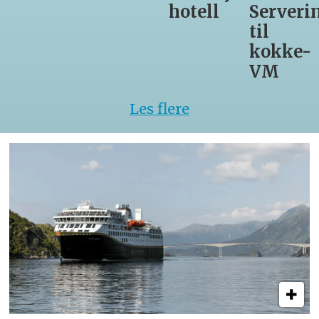
hotell
Servering
til
kokke-
VM
Les flere