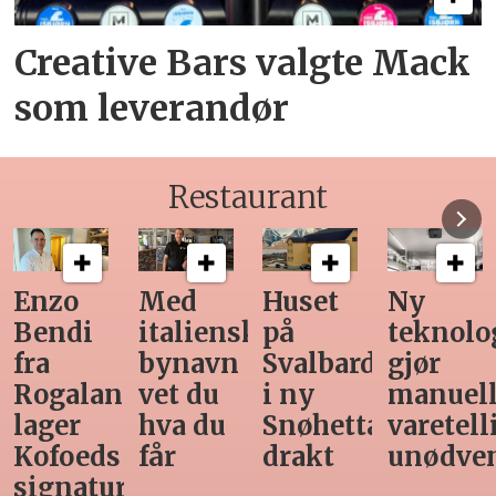
Creative Bars valgte Mack
som leverandør
Restaurant
Med
Huset
Ny
Siste
italiensk
på
teknologi
Horeca-
bynavn
Svalbard
gjør
magasi
nd
vet du
i ny
manuell
før
hva du
Snøhetta-
varetelling
sommer
får
drakt
unødvendig
rett