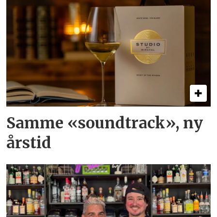
Samme «soundtrack», ny
årstid