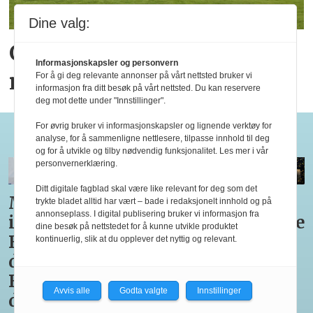
Dine valg:
God juli for hotellene,
Informasjonskapsler og personvern
men ikke i hele Norge
For å gi deg relevante annonser på vårt nettsted bruker vi
informasjon fra ditt besøk på vårt nettsted. Du kan reservere
deg mot dette under "Innstillinger".
For øvrig bruker vi informasjonskapsler og lignende verktøy for
Bocuse d'Or
analyse, for å sammenligne nettlesere, tilpasse innhold til deg
og for å utvikle og tilby nødvendig funksjonalitet. Les mer i vår
personvernerklæring.
Ditt digitale fagblad skal være like relevant for deg som det
Medaljestatistikk
Nå er
Tre
Til
trykte bladet alltid har vært – bade i redaksjonelt innhold og på
annonseplass. I digital publisering bruker vi informasjon fra
i
alle
retter i
Bocuse
dine besøk på nettstedet for å kunne utvikle produktet
Bocuse
Pettersens
Bocuse
d’Or
kontinuerlig, slik at du opplever det nyttig og relevant.
d'Or og
konkurrenter
d’Or
for
Bocuse
i
Europe
tredje
Avvis alle
Godta valgte
Innstillinger
d'Or
Marseille
2026
gang