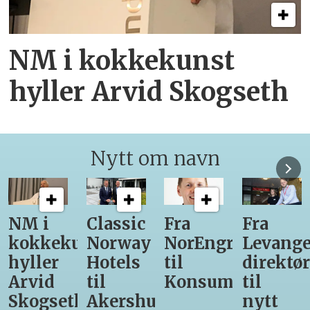
NM i kokkekunst
hyller Arvid Skogseth
Nytt om navn
M i
Classic
Fra
Fra
1
okkekunst
Norway
NorEngros
Levanger-
l
yller
Hotels
til
direktør
f
rvid
til
Konsumgruppen
til
v
kogseth
Akershus
nytt
m