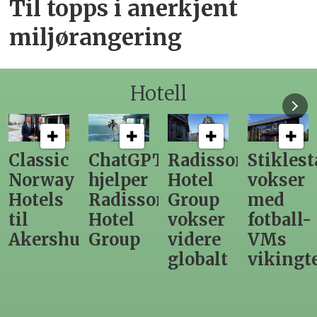
Til topps i anerkjent
miljørangering
Hotell
lassic
ChatGPT
Radisson
Stiklestad
F
orway
hjelper
Hotel
vokser
L
otels
Radisson
Group
med
d
l
Hotel
vokser
fotball-
ti
kershus
Group
videre
VMs
n
globalt
vikingtem
S
h