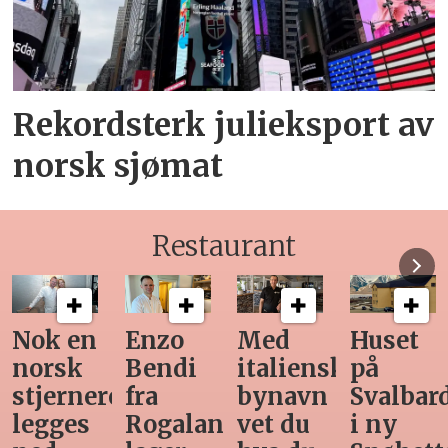
Rekordsterk julieksport av
norsk sjømat
Restaurant
k en
Enzo
Med
Huset
Ny
rsk
Bendi
italiensk
på
te
ernerestaurant
fra
bynavn
Svalbard
gjø
ges
Rogaland
vet du
i ny
ma