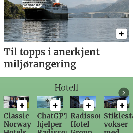
Til topps i anerkjent
miljørangering
Hotell
Classic
ChatGPT
Radisson
Stiklest
Norway
hjelper
Hotel
vokser
Hotels
Radisson
Group
med