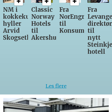
NM i
Classic
Fra
Fra
kokkekunst
Norway
NorEngros
Levange
hyller
Hotels
til
direktør
Arvid
til
Konsumgruppen
til
Skogseth
Akershus
nytt
Steinkje
hotell
Les flere