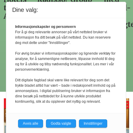
til
Hotel
vokser
fotball-
Dine valg:
Akershus
Group
videre
VMs
globalt
vikingt
Informasjonskapsler og personvern
For å gi deg relevante annonser på vårt nettsted bruker vi
informasjon fra ditt besøk på vårt nettsted. Du kan reservere
deg mot dette under "Innstillinger".
For øvrig bruker vi informasjonskapsler og lignende verktøy for
analyse, for å sammenligne nettlesere, tilpasse innhold til deg
og for å utvikle og tilby nødvendig funksjonalitet. Les mer i vår
personvernerklæring.
Les flere
Ditt digitale fagblad skal være like relevant for deg som det
trykte bladet alltid har vært – bade i redaksjonelt innhold og på
annonseplass. I digital publisering bruker vi informasjon fra
dine besøk på nettstedet for å kunne utvikle produktet
kontinuerlig, slik at du opplever det nyttig og relevant.
Avvis alle
Godta valgte
Innstillinger