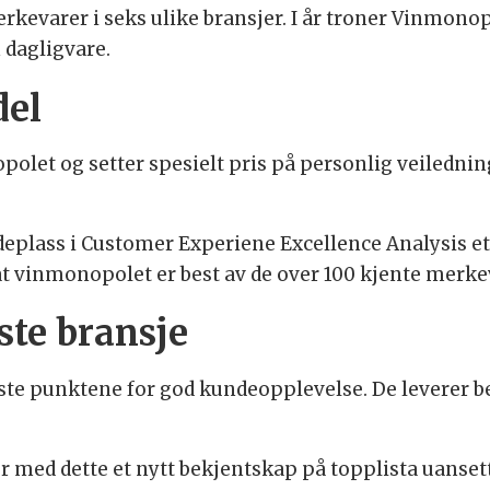
rkevarer i seks ulike bransjer. I år troner Vinmono
 dagligvare.
del
polet og setter spesielt pris på personlig veilednin
eplass i Customer Experiene Excellence Analysis ett
t vinmonopolet er best av de over 100 kjente merkev
este bransje
te punktene for god kundeopplevelse. De leverer best
er med dette et nytt bekjentskap på topplista uansett 