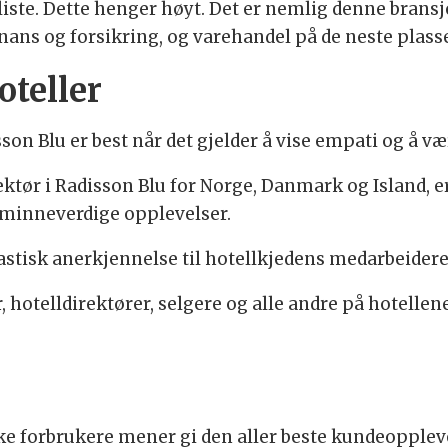
s liste. Dette henger høyt. Det er nemlig denne bran
inans og forsikring, og varehandel på de neste plass
teller
on Blu er best når det gjelder å vise empati og å
ektør i Radisson Blu for Norge, Danmark og Island, e
e minneverdige opplevelser.
stisk anerkjennelse til hotellkjedens medarbeidere
, hotelldirektører, selgere og alle andre på hotellen
.
ke forbrukere mener gi den aller beste kundeopplev