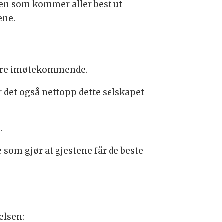
sjen som kommer aller best ut
ene.
 være imøtekommende.
r det også nettopp dette selskapet
.
e som gjør at gjestene får de beste
elsen: