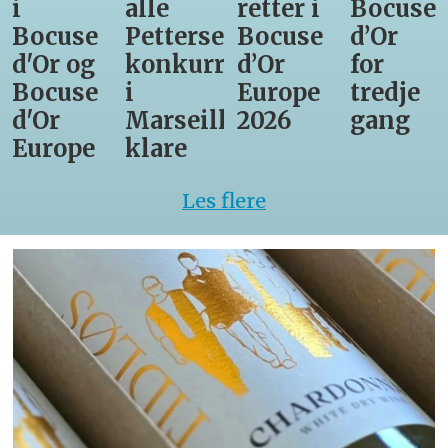
i
alle
retter i
Bocuse
Bocuse
Pettersens
Bocuse
d’Or
d'Or og
konkurrenter
d’Or
for
Bocuse
i
Europe
tredje
d'Or
Marseille
2026
gang
Europe
klare
Les flere