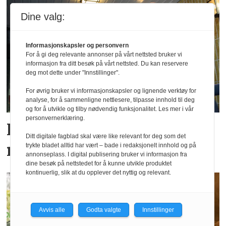
Dine valg:
Informasjonskapsler og personvern
For å gi deg relevante annonser på vårt nettsted bruker vi
informasjon fra ditt besøk på vårt nettsted. Du kan reservere
deg mot dette under "Innstillinger".
For øvrig bruker vi informasjonskapsler og lignende verktøy for
analyse, for å sammenligne nettlesere, tilpasse innhold til deg
og for å utvikle og tilby nødvendig funksjonalitet. Les mer i vår
personvernerklæring.
Fra Levanger-direktør til
Ditt digitale fagblad skal være like relevant for deg som det
nytt Steinkjer-hotell
trykte bladet alltid har vært – bade i redaksjonelt innhold og på
annonseplass. I digital publisering bruker vi informasjon fra
dine besøk på nettstedet for å kunne utvikle produktet
kontinuerlig, slik at du opplever det nyttig og relevant.
Avvis alle
Godta valgte
Innstillinger