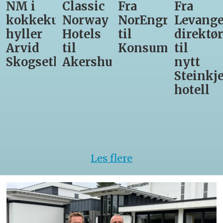
Classic
Fra
Fra
12
unst
Norway
NorEngros
Levanger-
lærling
Hotels
til
direktør
får
til
Konsumgruppen
til
være
h
Akershus
nytt
med
Steinkjer-
Asko
hotell
Serveri
til
kokke-
VM
Les flere