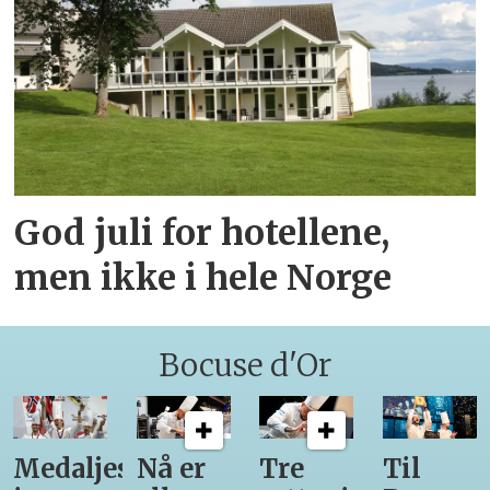
God juli for hotellene,
men ikke i hele Norge
Bocuse d'Or
Medaljestatistikk
Nå er
Tre
Til