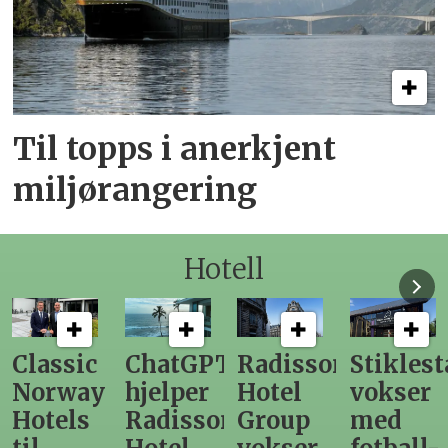
Til topps i anerkjent
miljørangering
Hotell
ChatGPT
Radisson
Stiklestad
Fra
hjelper
Hotel
vokser
Levange
Radisson
Group
med
direktør