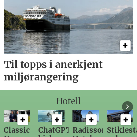
Til topps i anerkjent
miljørangering
Hotell
ChatGPT
Radisson
Stiklestad
Fra