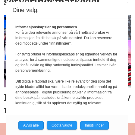
serveringsmarkedet
Dine valg:
Informasjonskapsler og personvern
For å gi deg relevante annonser på vårt nettsted bruker vi
informasjon fra ditt besøk på vårt nettsted. Du kan reservere
deg mot dette under "Innstillinger".
For øvrig bruker vi informasjonskapsler og lignende verktøy for
analyse, for å sammenligne nettlesere, tilpasse innhold til deg
og for å utvikle og tilby nødvendig funksjonalitet. Les mer i vår
personvernerklæring.
Ditt digitale fagblad skal være like relevant for deg som det
trykte bladet alltid har vært – bade i redaksjonelt innhold og på
annonseplass. I digital publisering bruker vi informasjon fra
Rekordsterk julieksport av
dine besøk på nettstedet for å kunne utvikle produktet
kontinuerlig, slik at du opplever det nyttig og relevant.
norsk sjømat
Avvis alle
Godta valgte
Innstillinger
Restaurant