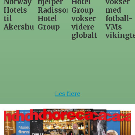
y
hjelper
Hotel
vokser
Levang
Radisson
Group
med
direkt
Hotel
vokser
fotball-
til
us
Group
videre
VMs
nytt
globalt
vikingtematikk
Steink
hotell
Les flere