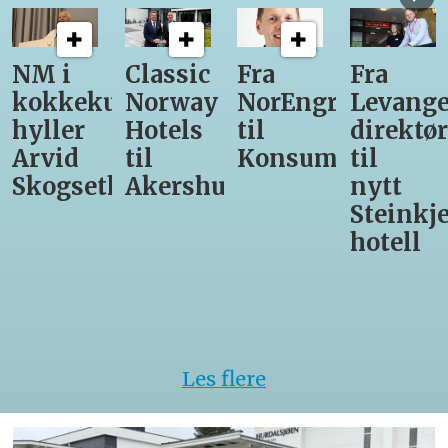
Classic
Fra
Fra
12
kunst
Norway
NorEngros
Levanger-
lærlin
Hotels
til
direktør
får
til
Konsumgruppen
til
være
th
Akershus
nytt
med
Steinkjer-
Asko
hotell
Server
til
kokke
VM
Les flere