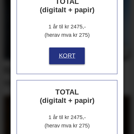
TOTAL
(digitalt + papir)
1 år til kr 2475,-
(herav mva kr 275)
KORT
Radisson Hotel Group
vokser videre globalt
TOTAL
(digitalt + papir)
1 år til kr 2475,-
(herav mva kr 275)