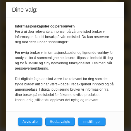
Matomsorgsprisen
Dine valg:
Informasjonskapsler og personvern
Matomsorgsprisen
Har du
Matomsorgsprise
Matoms
For å gi deg relevante annonser på vårt nettsted bruker vi
ta
til
en
Forbilder
2024
informasjon fra ditt besøk på vårt nettsted. Du kan reservere
deg mot dette under "Innstillinger".
Wenche
kandidat
som
til
Andersen
til
løfter
Ronny
For øvrig bruker vi informasjonskapsler og lignende verktøy for
analyse, for å sammenligne nettlesere, tilpasse innhold til deg
en
Matomsorgsprisen?
faget
Nilsen
og for å utvikle og tilby nødvendig funksjonalitet. Les mer i vår
personvernerklæring.
Ditt digitale fagblad skal være like relevant for deg som det
trykte bladet alltid har vært – bade i redaksjonelt innhold og på
annonseplass. I digital publisering bruker vi informasjon fra
dine besøk på nettstedet for å kunne utvikle produktet
kontinuerlig, slik at du opplever det nyttig og relevant.
Les flere
Avvis alle
Godta valgte
Innstillinger