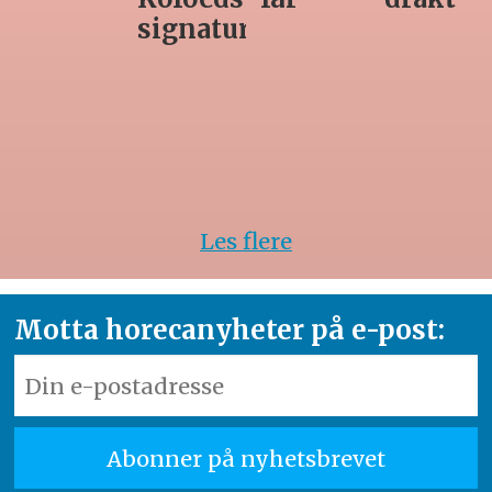
rett
Les flere
Motta horecanyheter på e-post: