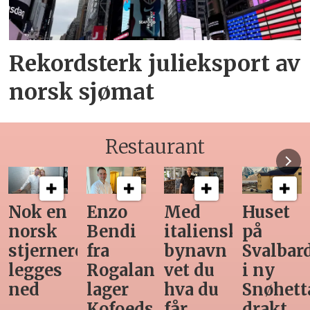
Rekordsterk julieksport av
norsk sjømat
Restaurant
Med
Huset
Ny
Siste
italiensk
på
teknologi
Horeca-
bynavn
Svalbard
gjør
magasi
d
vet du
i ny
manuell
før
hva du
Snøhetta-
varetelling
sommer
får
drakt
unødvendig