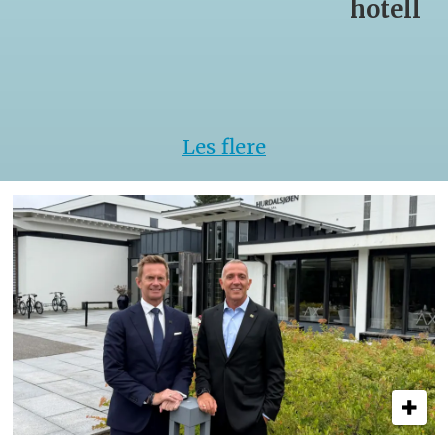
hotell
Serveri
til
kokke-
VM
Les flere