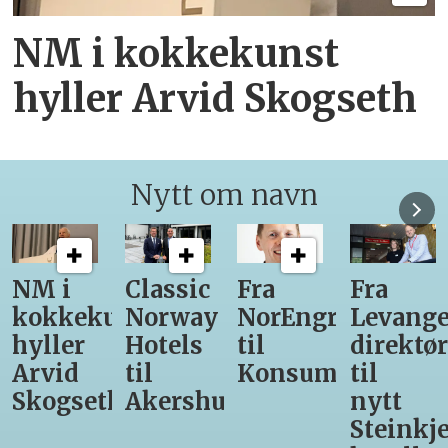
NM i kokkekunst
hyller Arvid Skogseth
Nytt om navn
Classic
Fra
Fra
12
unst
Norway
NorEngros
Levanger-
lærling
Hotels
til
direktør
får
til
Konsumgruppen
til
være
h
Akershus
nytt
med
Steinkjer-
Asko