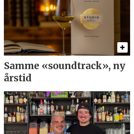
Samme «soundtrack», ny
årstid