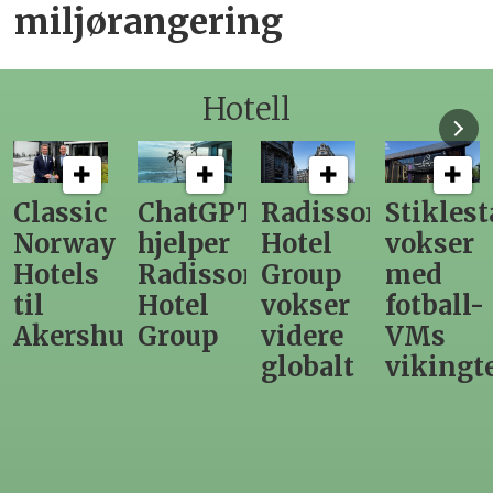
miljørangering
Hotell
ChatGPT
Radisson
Stiklestad
Fra
hjelper
Hotel
vokser
Levange
Radisson
Group
med
direktør
Hotel
vokser
fotball-
til
us
Group
videre
VMs
nytt
globalt
vikingtematikk
Steinkje
hotell