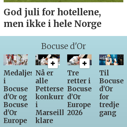
God juli for hotellene,
men ikke i hele Norge
Bocuse d'Or
Medaljestatistikk
Nå er
Tre
Til
i
alle
retter i
Bocuse
Bocuse
Pettersens
Bocuse
d’Or
d'Or og
konkurrenter
d’Or
for
Bocuse
i
Europe
tredje
d'Or
Marseille
2026
gang
Europe
klare