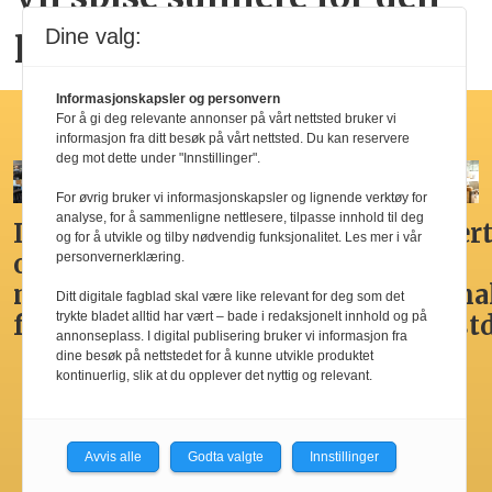
psykiske helsen
Dine valg:
Informasjonskapsler og personvern
Hotellfrokost
For å gi deg relevante annonser på vårt nettsted bruker vi
informasjon fra ditt besøk på vårt nettsted. Du kan reservere
deg mot dette under "Innstillinger".
For øvrig bruker vi informasjonskapsler og lignende verktøy for
analyse, for å sammenligne nettlesere, tilpasse innhold til deg
Ikke
Her får
Godt,
Markert
og for å utvikle og tilby nødvendig funksjonalitet. Les mer i vår
overdådig,
du
spennende,
den
personvernerklæring.
men
Norges
men
nasjona
Ditt digitale fagblad skal være like relevant for deg som det
trykte bladet alltid har vært – bade i redaksjonelt innhold og på
fristende
beste
ikke
frokost
annonseplass. I digital publisering bruker vi informasjon fra
hotellfrokost
best i
dine besøk på nettstedet for å kunne utvikle produktet
kontinuerlig, slik at du opplever det nyttig og relevant.
by’n
Avvis alle
Godta valgte
Innstillinger
Les flere