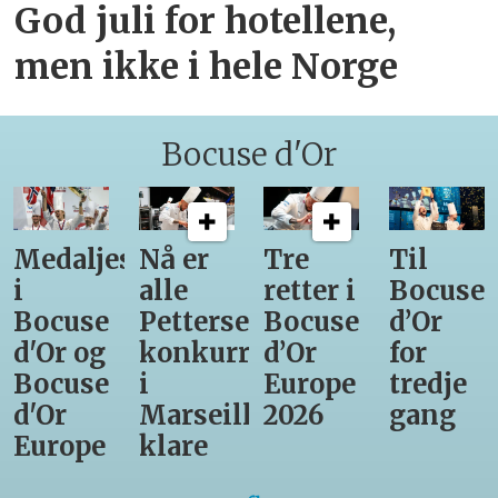
God juli for hotellene,
men ikke i hele Norge
Bocuse d'Or
Medaljestatistikk
Nå er
Tre
Til
i
alle
retter i
Bocuse
Bocuse
Pettersens
Bocuse
d’Or
d'Or og
konkurrenter
d’Or
for
Bocuse
i
Europe
tredje
d'Or
Marseille
2026
gang
Europe
klare