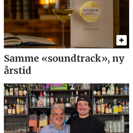
Samme «soundtrack», ny
årstid