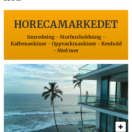
HORECAMARKEDET
Innredning - Storhusholdning -
Kaffemaskiner - Oppvaskmaskiner - Renhold
- Med mer