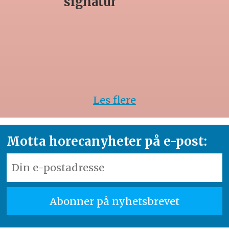
rett
Les flere
Motta horecanyheter på e-post: