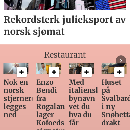
Rekordsterk julieksport av
norsk sjømat
Restaurant
Med
Huset
Ny
Siste
italiensk
på
teknologi
Horeca-
bynavn
Svalbard
gjør
magasi
d
vet du
i ny
manuell
før
hva du
Snøhetta-
varetelling
sommer
får
drakt
unødvendig