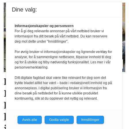
Dine valg:
Informasjonskapsler og personvern
For å gi deg relevante annonser på vårt nettsted bruker vi
informasjon fra ditt besøk på vårt nettsted. Du kan reservere
deg mot dette under "Innstillinger".
For øvrig bruker vi informasjonskapsler og lignende verktøy for
analyse, for å sammenligne nettlesere, tilpasse innhold til deg
og for å utvikle og tilby nødvendig funksjonalitet. Les mer i vår
personvernerklæring.
Ditt digitale fagblad skal være like relevant for deg som det
Rekordsommer for
trykte bladet alltid har vært – bade i redaksjonelt innhold og på
annonseplass. I digital publisering bruker vi informasjon fra
Dyreparken i
dine besøk på nettstedet for å kunne utvikle produktet
kontinuerlig, slik at du opplever det nyttig og relevant.
Kristiansand: Over en
halv million besøkende i
Avvis alle
Godta valgte
Innstillinger
juli