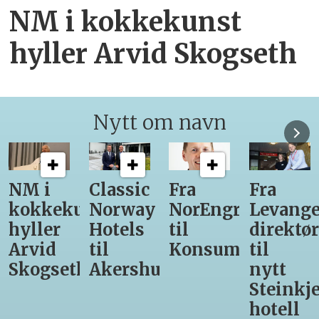
NM i kokkekunst
hyller Arvid Skogseth
Nytt om navn
Classic
Fra
Fra
12
unst
Norway
NorEngros
Levanger-
lærling
Hotels
til
direktør
får
til
Konsumgruppen
til
være
h
Akershus
nytt
med
Steinkjer-
Asko
hotell
Serveri