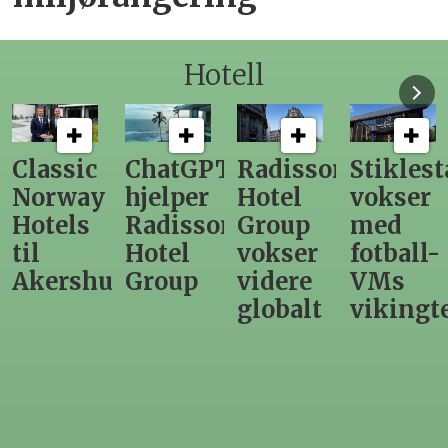
Hotell
ChatGPT
Radisson
Stiklestad
Fra
hjelper
Hotel
vokser
Levange
Radisson
Group
med
direktør
Hotel
vokser
fotball-
til
us
Group
videre
VMs
nytt
globalt
vikingtematikk
Steinkje
hotell