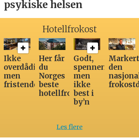
psykiske helsen
Hotellfrokost
Ikke
Her får
Godt,
Markert
overdådig,
du
spennende,
den
men
Norges
men
nasjona
fristende
beste
ikke
frokost
hotellfrokost
best i
by’n
Les flere