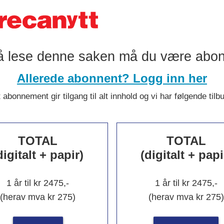
å lese denne saken må du være abo
Allerede abonnent? Logg inn her
 abonnement gir tilgang til alt innhold og vi har følgende tilb
kekunst hyll
h
TOTAL
TOTAL
digitalt + papir)
(digitalt + papi
1 år til kr 2475,-
1 år til kr 2475,-
(herav mva kr 275)
(herav mva kr 275)
Nytt om navn