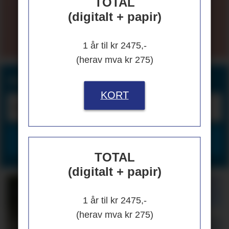
TOTAL
(digitalt + papir)
Les flere
1 år til kr 2475,-
(herav mva kr 275)
Motta horecanyheter på e-post:
KORT
TOTAL
(digitalt + papir)
1 år til kr 2475,-
(herav mva kr 275)