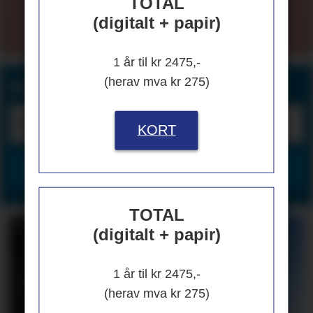
TOTAL
(digitalt + papir)
Les flere
1 år til kr 2475,-
(herav mva kr 275)
Motta horecanyheter på e-post:
KORT
TOTAL
(digitalt + papir)
1 år til kr 2475,-
(herav mva kr 275)