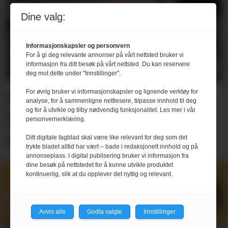
Dine valg:
Informasjonskapsler og personvern
For å gi deg relevante annonser på vårt nettsted bruker vi
informasjon fra ditt besøk på vårt nettsted. Du kan reservere
deg mot dette under "Innstillinger".
SkiStar lanserer
For øvrig bruker vi informasjonskapsler og lignende verktøy for
analyse, for å sammenligne nettlesere, tilpasse innhold til deg
og for å utvikle og tilby nødvendig funksjonalitet. Les mer i vår
Skandinavias sterkeste
personvernerklæring.
snøgaranti
Ditt digitale fagblad skal være like relevant for deg som det
trykte bladet alltid har vært – bade i redaksjonelt innhold og på
annonseplass. I digital publisering bruker vi informasjon fra
dine besøk på nettstedet for å kunne utvikle produktet
kontinuerlig, slik at du opplever det nyttig og relevant.
Matomsorgsprisen
Avvis alle
Godta valgte
Innstillinger