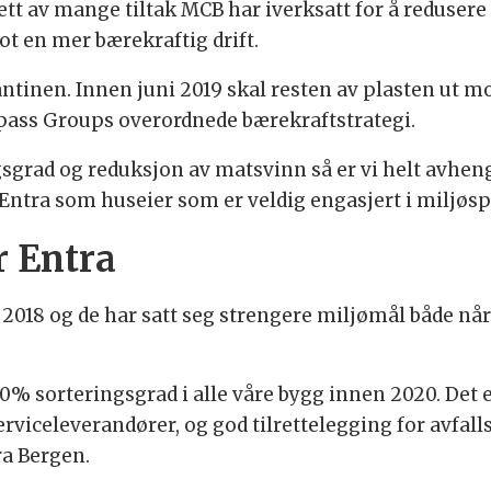
ett av mange tiltak MCB har iverksatt for å redusere
t en mer bærekraftig drift.
ntinen. Innen juni 2019 skal resten av plasten ut mot
ass Groups overordnede bærekraftstrategi.
gsgrad og reduksjon av matsvinn så er vi helt avhen
ha Entra som huseier som er veldig engasjert i miljøs
r Entra
i 2018 og de har satt seg strengere miljømål både nå
0% sorteringsgrad i alle våre bygg innen 2020. Det 
rviceleverandører, og god tilrettelegging for avfall
ra Bergen.