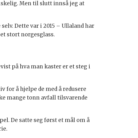
kelig. Men til slutt innså jeg at
elv. Dette var i 2015 – Ullaland har
 et stort norgesglass.
evist på hva man kaster er et steg i
v for å hjelpe de med å redusere
like mange tonn avfall tilsvarende
el. De satte seg først et mål om å
ie.