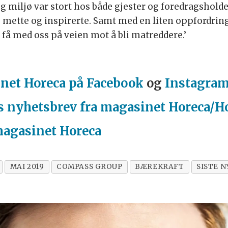
g miljø var stort hos både gjester og foredragshol
e mette og inspirerte. Samt med en liten oppfordrin
få med oss på veien mot å bli matreddere.’
net Horeca på Facebook
og
Instagra
s nyhetsbrev fra magasinet Horeca/H
magasinet Horeca
MAI 2019
COMPASS GROUP
BÆREKRAFT
SISTE 