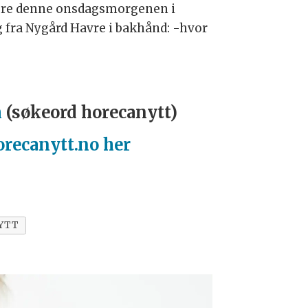
dere denne onsdagsmorgenen i
g fra Nygård Havre i bakhånd: -hvor
m
(søkeord horecanytt)
orecanytt.no her
NYTT