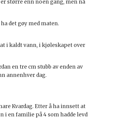
 er større enn noen gang, men nå
å ha det gøy med maten.
at i kaldt vann, i kjøleskapet over
rdan en tre cm stubb av enden av
vann annenhver dag.
are Kvardag. Etter å ha innsett at
on i en familie på 4 som hadde levd