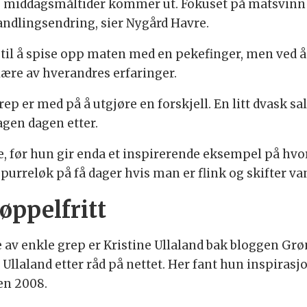
e middagsmåltider kommer ut. Fokuset på matsvinn
andlingsendring, sier Nygård Havre.
 til å spise opp maten med en pekefinger, men ved 
lære av hverandres erfaringer.
ep er med på å utgjøre en forskjell. En litt dvask sal
agen dagen etter.
e, før hun gir enda et inspirerende eksempel på hvo
y purreløk på få dager hvis man er flink og skifter 
øppelfritt
 av enkle grep er Kristine Ullaland bak bloggen Grøn
 Ullaland etter råd på nettet. Her fant hun inspirasj
den 2008.