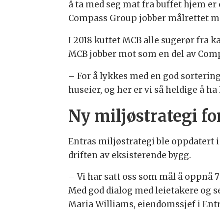
å ta med seg mat fra buffet hjem er 
Compass Group jobber målrettet mo
I 2018 kuttet MCB alle sugerør fra ka
MCB jobber mot som en del av Comp
– For å lykkes med en god sorterin
huseier, og her er vi så heldige å 
Ny miljøstrategi fo
Entras miljøstrategi ble oppdatert 
driften av eksisterende bygg.
– Vi har satt oss som mål å oppnå 7
Med god dialog med leietakere og se
Maria Williams, eiendomssjef i Ent