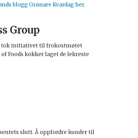
lands blogg Grønare Kvardag her
.
ss Group
ok initiativet til frokostmøtet
of Foods kokker laget de lekreste
entets slutt. Å oppfordre kunder til