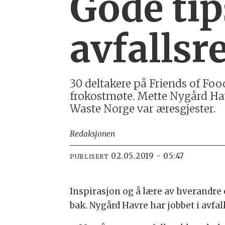
Gode tip
avfallsr
30 deltakere på Friends of Foo
frokostmøte. Mette Nygård Hav
Waste Norge var æresgjester.
Redaksjonen
02.05.2019 - 05:47
PUBLISERT
Inspirasjon og å lære av hverandre
bak. Nygård Havre har jobbet i avf