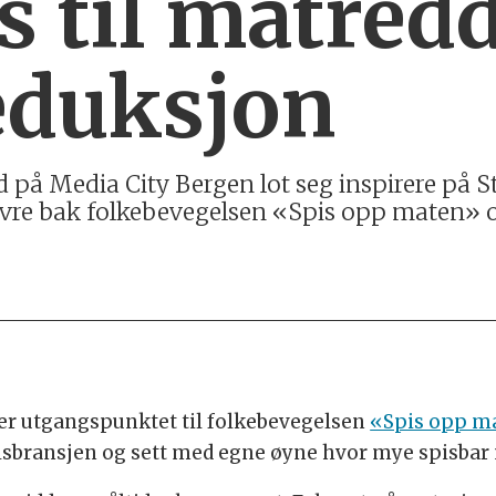
s til matred
eduksjon
d på Media City Bergen lot seg inspirere på
re bak folkebevegelsen «Spis opp maten» og
 er utgangspunktet til folkebevegelsen
«Spis opp m
allsbransjen og sett med egne øyne hvor mye spisbar