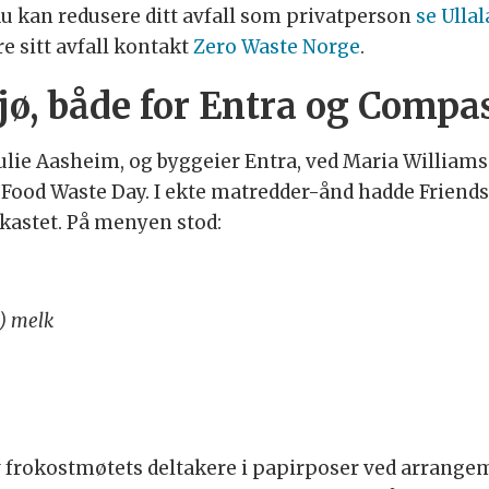
 du kan redusere ditt avfall som privatperson
se Ulla
re sitt avfall kontakt
Zero Waste Norge
.
ljø, både for Entra og Compa
ie Aasheim, og byggeier Entra, ved Maria Williams t
Food Waste Day. I ekte matredder-ånd hadde Friends 
 kastet. På menyen stod:
g) melk
av frokostmøtets deltakere i papirposer ved arrangem