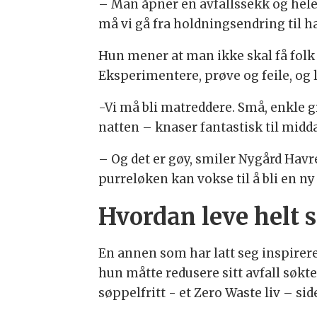
– Man åpner en avfallssekk og hel
må vi gå fra holdningsendring til h
Hun mener at man ikke skal få folk
Eksperimentere, prøve og feile, og 
-Vi må bli matreddere. Små, enkle gr
natten – knaser fantastisk til midd
– Og det er gøy, smiler Nygård Havr
purreløken kan vokse til å bli en n
Hvordan leve helt s
En annen som har latt seg inspirere
hun måtte redusere sitt avfall søkte
søppelfritt - et Zero Waste liv – si