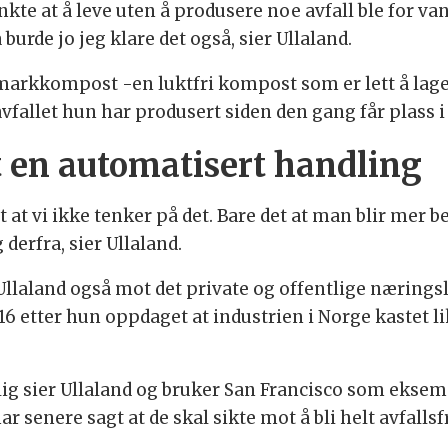
kte at å leve uten å produsere noe avfall ble for vans
 burde jo jeg klare det også, sier Ullaland.
arkkompost -en luktfri kompost som er lett å lage s
avfallet hun har produsert siden den gang får plass i
tt en automatisert handling
 at vi ikke tenker på det. Bare det at man blir mer b
derfra, sier Ullaland.
laland også mot det private og offentlige næringsli
 2016 etter hun oppdaget at industrien i Norge kastet 
ulig sier Ullaland og bruker San Francisco som eksemp
 senere sagt at de skal sikte mot å bli helt avfallsfr