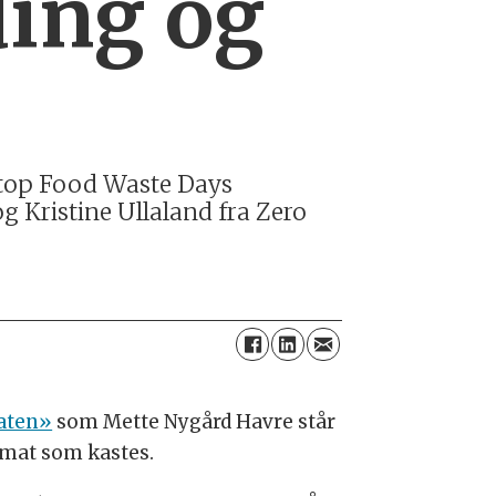
ding og
 Stop Food Waste Days
 Kristine Ullaland fra Zero
aten»
som Mette Nygård Havre står
 mat som kastes.